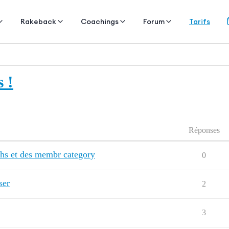
Tarifs
Rakeback
Coachings
Forum
 !
Réponses
chs et des membr category
0
ser
2
3