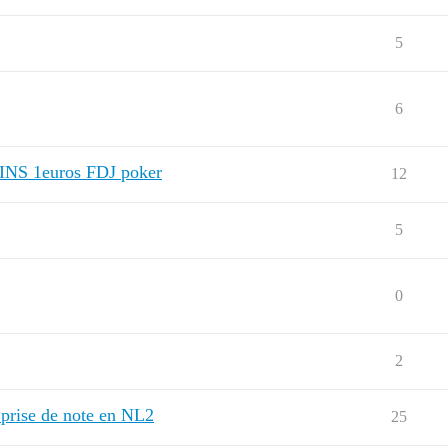
5
6
 SPINS 1euros FDJ poker
12
5
0
2
 prise de note en NL2
25