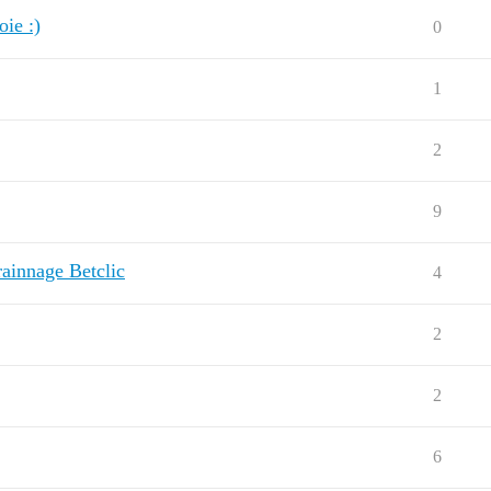
ie :)
0
1
2
9
ainnage Betclic
4
2
2
6