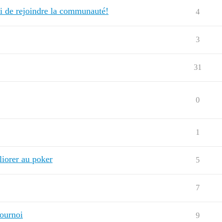
i de rejoindre la communauté!
4
3
31
0
1
liorer au poker
5
7
tournoi
9