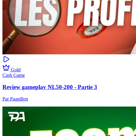
Gold
Cash Game
Review gameplay NL50-200 - Partie 3
Par Paapillon