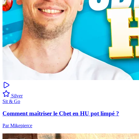
Silver
Sit & Go
Comment maîtriser le Cbet en HU pot limpé ?
Par Mikepierce