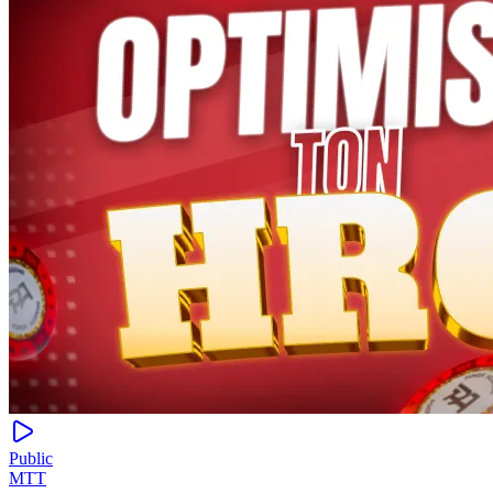
Public
MTT