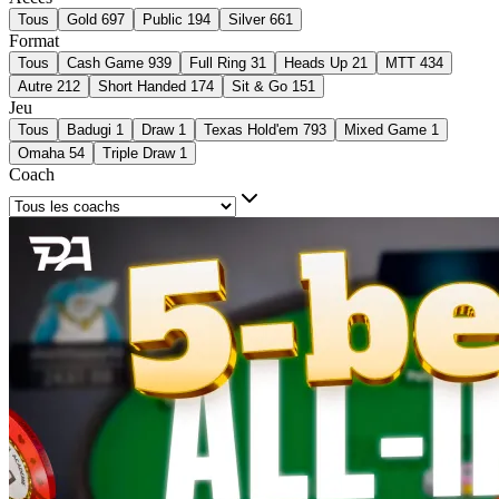
Tous
Gold
697
Public
194
Silver
661
Format
Tous
Cash Game
939
Full Ring
31
Heads Up
21
MTT
434
Autre
212
Short Handed
174
Sit & Go
151
Jeu
Tous
Badugi
1
Draw
1
Texas Hold'em
793
Mixed Game
1
Omaha
54
Triple Draw
1
Coach