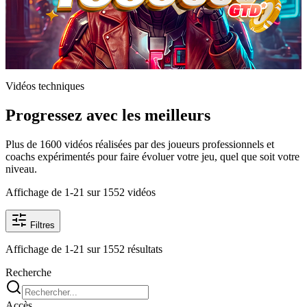
Vidéos techniques
Progressez avec les meilleurs
Plus de 1600 vidéos réalisées par des joueurs professionnels et
coachs expérimentés pour faire évoluer votre jeu, quel que soit votre
niveau.
Affichage de 1-21 sur 1552 vidéos
Filtres
Affichage de 1-21 sur 1552 résultats
Recherche
Accès