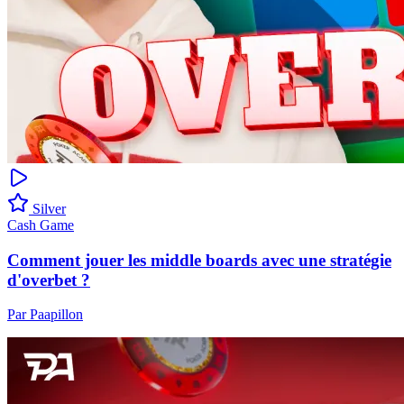
Silver
Cash Game
Comment jouer les middle boards avec une stratégie
d'overbet ?
Par Paapillon