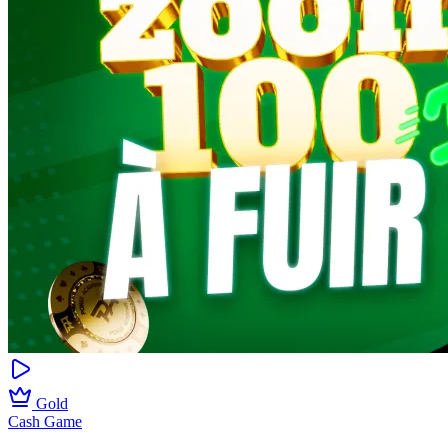
Gold
Cash Game