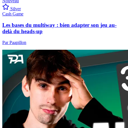
Nouveau
Silver
Cash Game
Les bases du multiway : bien adapter son jeu au-
delà du heads-up
Par Paapillon