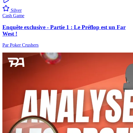
Silver
Cash Game
Enquête exclusive - Partie 1 : Le Préflop est un Far
West !
Par Poker Crushers