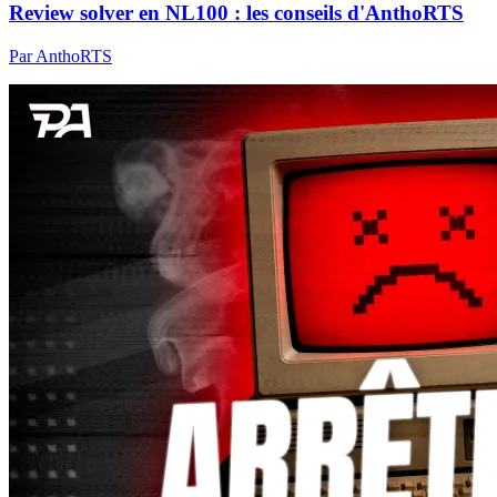
Review solver en NL100 : les conseils d'AnthoRTS
Par AnthoRTS