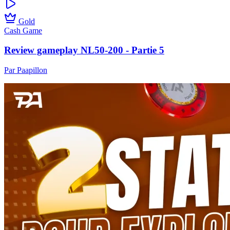
Gold
Cash Game
Review gameplay NL50-200 - Partie 5
Par Paapillon