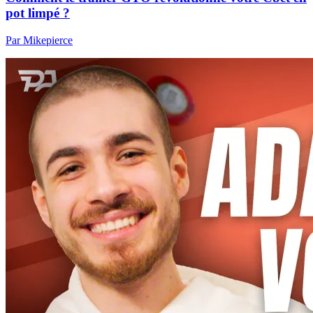
pot limpé ?
Par Mikepierce