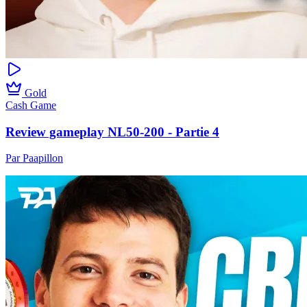
Gold
Cash Game
Review gameplay NL50-200 - Partie 4
Par Paapillon