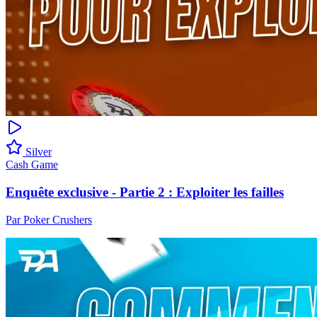
Silver
Cash Game
Enquête exclusive - Partie 2 : Exploiter les failles
Par Poker Crushers