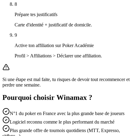
8
Prépare tes justificatifs
Carte d'identité + justificatif de domicile.
9
Active ton affiliation sur Poker Académie
Profil > Affiliations > Déclarer une affiliation.
Si une étape est mal faite, tu risques de devoir tout recommencer et
perdre une semaine.
Pourquoi choisir Winamax ?
N°1 du poker en France avec la plus grande base de joueurs
Logiciel reconnu comme le plus performant du marché
Plus grande offre de tournois quotidiens (MTT, Expresso,
sit&go...)