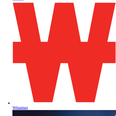
Winamax