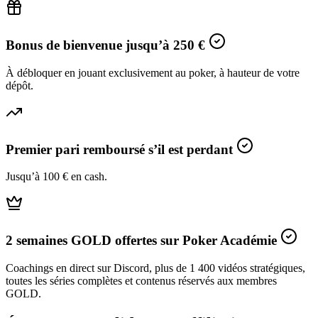
Bonus de bienvenue jusqu’à 250 €
À débloquer en jouant exclusivement au poker, à hauteur de votre
dépôt.
Premier pari remboursé s’il est perdant
Jusqu’à 100 € en cash.
2 semaines GOLD offertes sur Poker Académie
Coachings en direct sur Discord, plus de 1 400 vidéos stratégiques,
toutes les séries complètes et contenus réservés aux membres
GOLD.