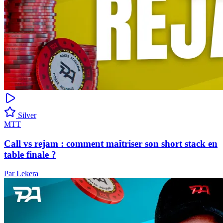
Silver
MTT
Call vs rejam : comment maîtriser son short stack en
table finale ?
Par Lekera