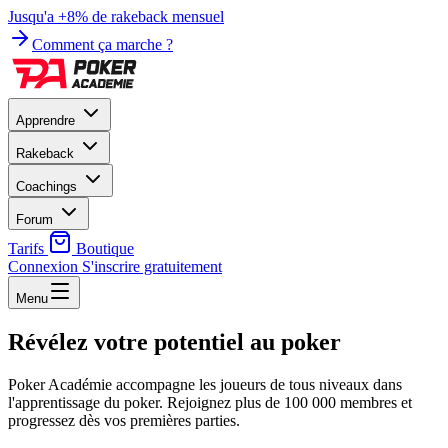
Jusqu'a +8% de rakeback mensuel
Comment ça marche ?
Apprendre
Rakeback
Coachings
Forum
Tarifs
Boutique
Connexion
S'inscrire gratuitement
Menu
Révélez votre potentiel au poker
Poker Académie accompagne les joueurs de tous niveaux dans
l'apprentissage du poker. Rejoignez plus de 100 000 membres et
progressez dès vos premières parties.