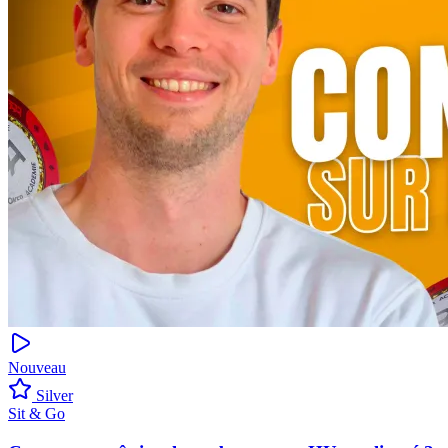
Nouveau
Silver
Sit & Go