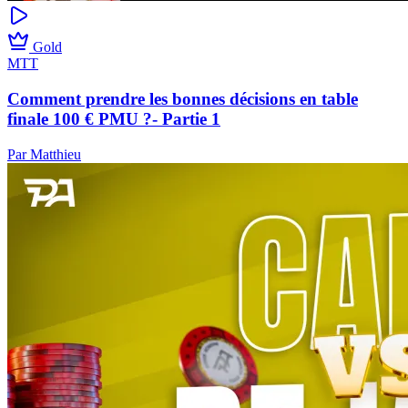
Gold
MTT
Comment prendre les bonnes décisions en table
finale 100 € PMU ?- Partie 1
Par Matthieu