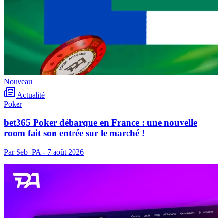
Nouveau
Actualité
Poker
bet365 Poker débarque en France : une nouvelle
room fait son entrée sur le marché !
Par Seb_PA
- 7 août 2026