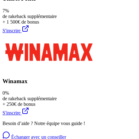
7%
de rakeback supplémentaire
+ 1 500€ de bonus
S'inscrire
Winamax
0%
de rakeback supplémentaire
+ 250€ de bonus
S'inscrire
Besoin d’aide ? Notre équipe vous guide !
Échanger avec un conseiller