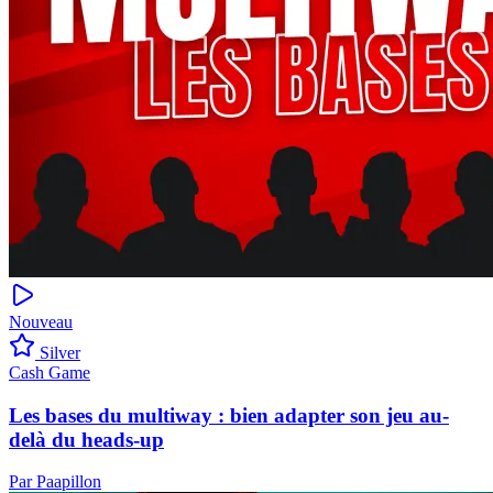
Nouveau
Silver
Cash Game
Les bases du multiway : bien adapter son jeu au-
delà du heads-up
Par Paapillon