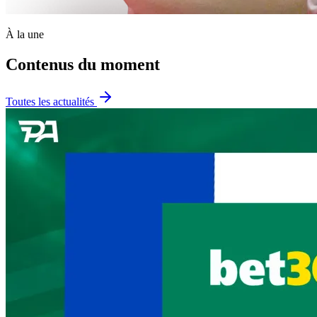
À la une
Contenus du moment
Toutes les actualités