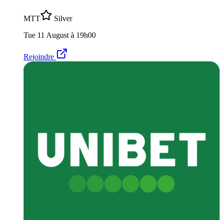
MTT
Silver
Tue 11 August à 19h00
Rejoindre