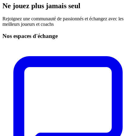
Ne jouez plus jamais seul
Rejoignez une communauté de passionnés et échangez avec les
meilleurs joueurs et coachs
Nos espaces d'échange