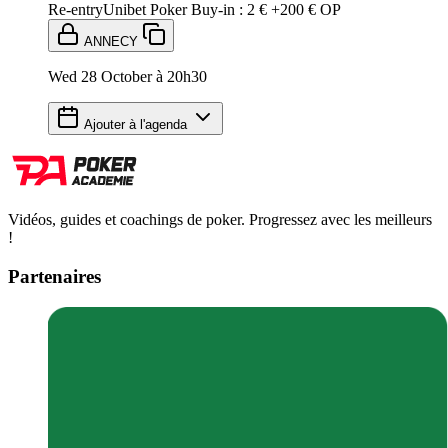
Re-entry
Unibet Poker
Buy-in :
2 €
+200 € OP
ANNECY
Wed 28 October à 20h30
Ajouter à l'agenda
Vidéos, guides et coachings de poker. Progressez avec les meilleurs
!
Partenaires