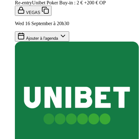
Re-entry
Unibet Poker
Buy-in :
2 €
+200 € OP
VEGAS
Wed 16 September à 20h30
Ajouter à l'agenda