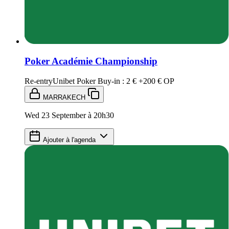
Poker Académie Championship
Re-entry
Unibet Poker
Buy-in :
2 €
+200 € OP
MARRAKECH
Wed 23 September à 20h30
Ajouter à l'agenda