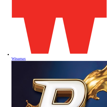
Winamax