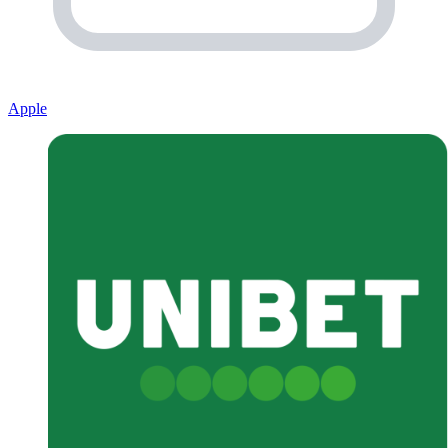
Apple