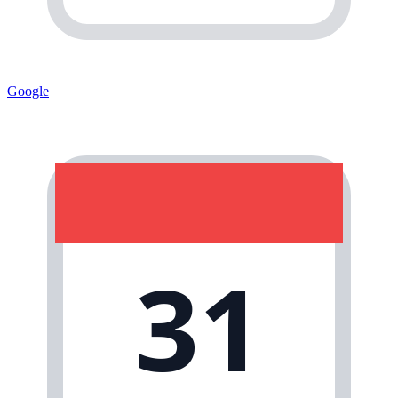
Google
31