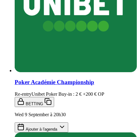
Poker Académie Championship
Re-entry
Unibet Poker
Buy-in :
2 €
+200 € OP
BETTING
Wed 9 September à 20h30
Ajouter à l'agenda