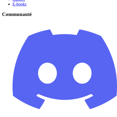
E-books
Communauté