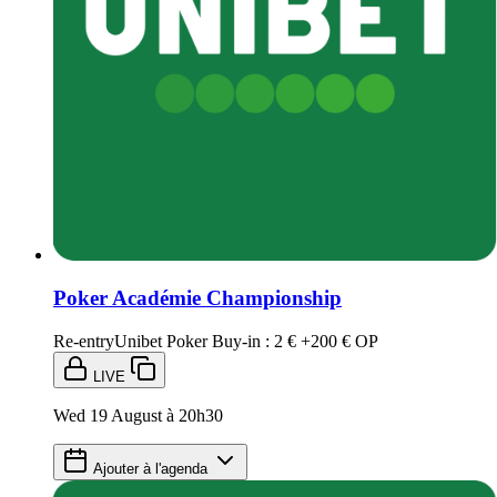
Poker Académie Championship
Re-entry
Unibet Poker
Buy-in :
2 €
+200 € OP
LIVE
Wed 19 August à 20h30
Ajouter à l'agenda