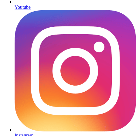
Youtube
Instagram