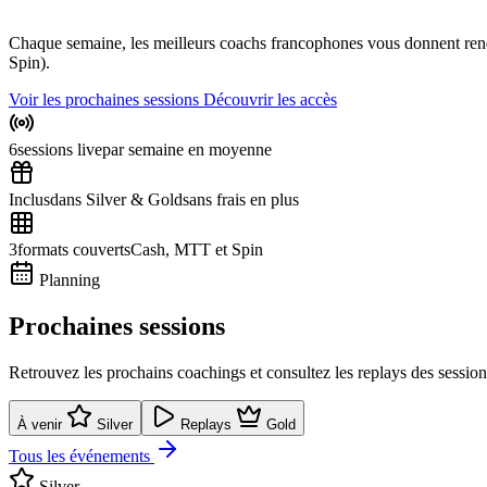
Chaque semaine, les meilleurs coachs francophones vous donnent rend
Spin).
Voir les prochaines sessions
Découvrir les accès
6
sessions live
par semaine en moyenne
Inclus
dans Silver & Gold
sans frais en plus
3
formats couverts
Cash, MTT et Spin
Planning
Prochaines sessions
Retrouvez les prochains coachings et consultez les replays des session
À venir
Silver
Replays
Gold
Tous les événements
Silver