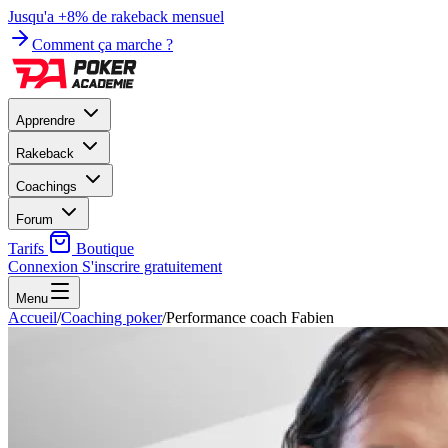
Jusqu'a +8% de rakeback mensuel
Comment ça marche ?
Apprendre
Rakeback
Coachings
Forum
Tarifs
Boutique
Connexion
S'inscrire gratuitement
Menu
Accueil
/
Coaching poker
/
Performance coach Fabien