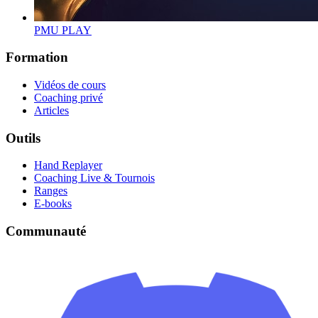
PMU PLAY
Formation
Vidéos de cours
Coaching privé
Articles
Outils
Hand Replayer
Coaching Live & Tournois
Ranges
E-books
Communauté