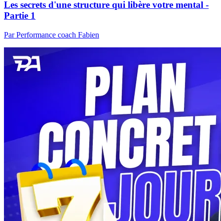
Les secrets d'une structure qui libère votre mental -
Partie 1
Par Performance coach Fabien