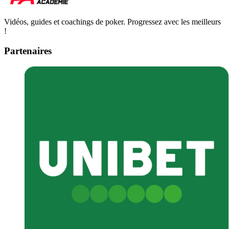
Vidéos, guides et coachings de poker. Progressez avec les meilleurs
!
Partenaires