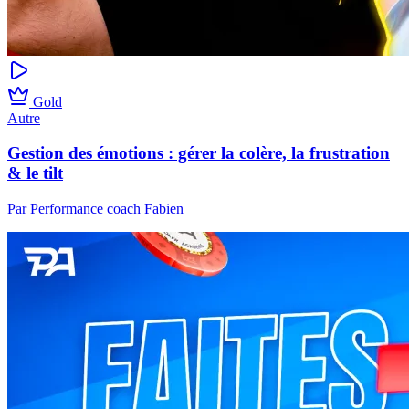
Gold
Autre
Gestion des émotions : gérer la colère, la frustration
& le tilt
Par Performance coach Fabien