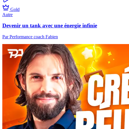
Gold
Autre
Devenir un tank avec une énergie infinie
Par Performance coach Fabien