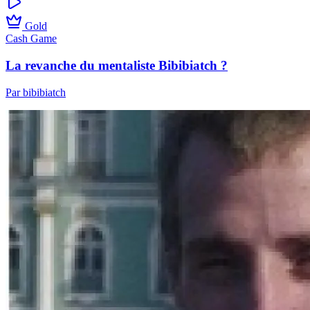
Gold
Cash Game
La revanche du mentaliste Bibibiatch ?
Par bibibiatch