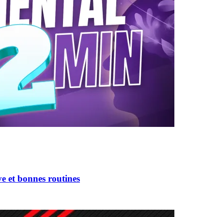
ve et bonnes routines