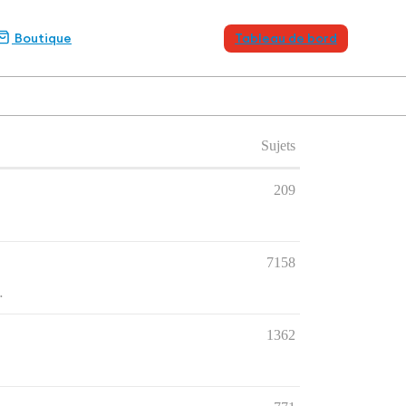
Boutique
Tableau de bord
Sujets
209
7158
…
1362