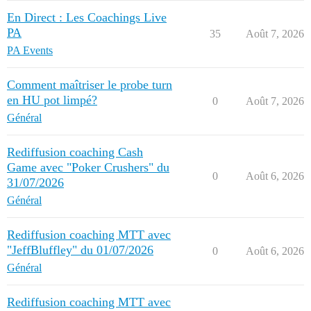
En Direct : Les Coachings Live
PA
35
Août 7, 2026
PA Events
Comment maîtriser le probe turn
en HU pot limpé?
0
Août 7, 2026
Général
Rediffusion coaching Cash
Game avec "Poker Crushers" du
0
Août 6, 2026
31/07/2026
Général
Rediffusion coaching MTT avec
"JeffBluffley" du 01/07/2026
0
Août 6, 2026
Général
Rediffusion coaching MTT avec