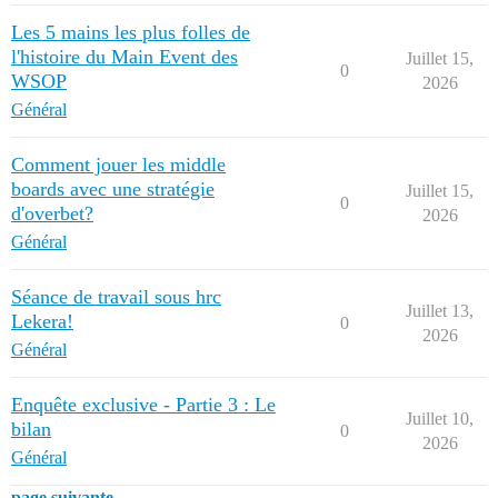
Les 5 mains les plus folles de
l'histoire du Main Event des
Juillet 15,
0
WSOP
2026
Général
Comment jouer les middle
boards avec une stratégie
Juillet 15,
0
d'overbet?
2026
Général
Séance de travail sous hrc
Juillet 13,
Lekera!
0
2026
Général
Enquête exclusive - Partie 3 : Le
Juillet 10,
bilan
0
2026
Général
page suivante →