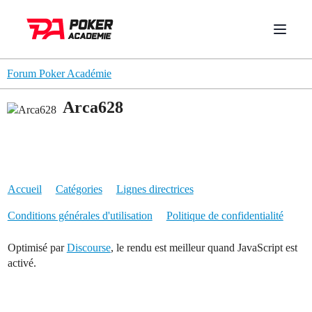
Forum Poker Académie
Arca628
Accueil
Catégories
Lignes directrices
Conditions générales d'utilisation
Politique de confidentialité
Optimisé par
Discourse
, le rendu est meilleur quand JavaScript est
activé.