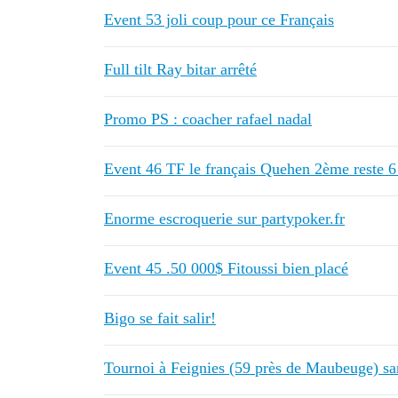
Event 53 joli coup pour ce Français
Full tilt Ray bitar arrêté
Promo PS : coacher rafael nadal
Event 46 TF le français Quehen 2ème reste 6
Enorme escroquerie sur partypoker.fr
Event 45 .50 000$ Fitoussi bien placé
Bigo se fait salir!
Tournoi à Feignies (59 près de Maubeuge) s