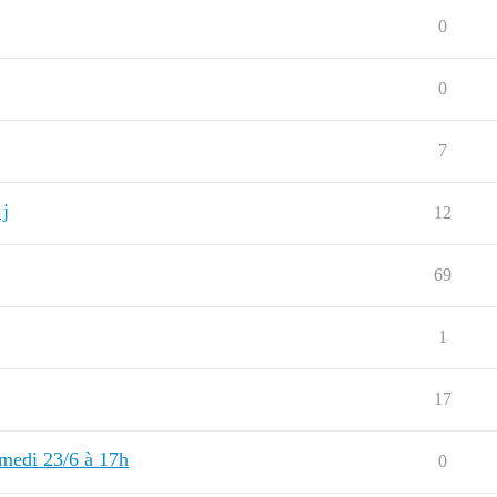
0
0
7
 j
12
69
1
17
amedi 23/6 à 17h
0