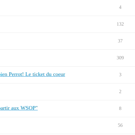
4
132
37
309
ien Perrot! Le ticket du coeur
3
2
r partir aux WSOP"
8
56