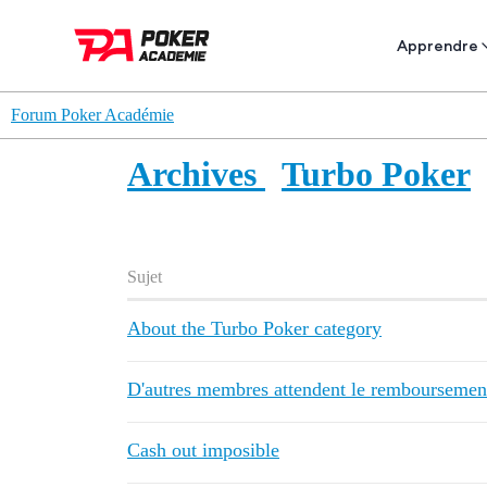
Apprendre
Forum Poker Académie
Archives
Turbo Poker
Sujet
About the Turbo Poker category
D'autres membres attendent le remboursement
Cash out imposible