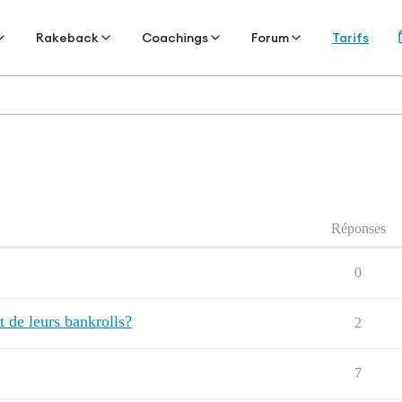
Tarifs
Rakeback
Coachings
Forum
Réponses
0
 de leurs bankrolls?
2
7