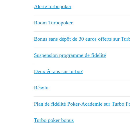
Alerte turbopoker
Room Turbopoker
Bonus sans dépôt de 30 euros offerts sur Tur
Suspension programme de fidelité
Deux écrans sur turbo?
Résolu
Plan de fidélité Poker-Academie sur Turbo P
Turbo poker bonus