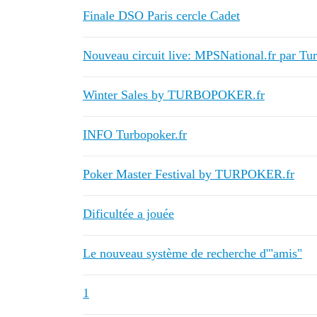
Finale DSO Paris cercle Cadet
Nouveau circuit live: MPSNational.fr par Tur
Winter Sales by TURBOPOKER.fr
INFO Turbopoker.fr
Poker Master Festival by TURPOKER.fr
Dificultée a jouée
Le nouveau système de recherche d'"amis"
1