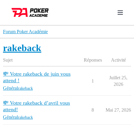
Forum Poker Académie
rakeback
Sujet
Réponses
Activité
💸 Votre rakeback de juin vous
Juillet 25,
attend !
1
2026
Général
rakeback
💸 Votre rakeback d’avril vous
attend!
8
Mai 27, 2026
Général
rakeback