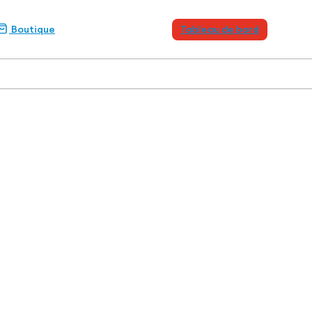
Boutique
Tableau de bord