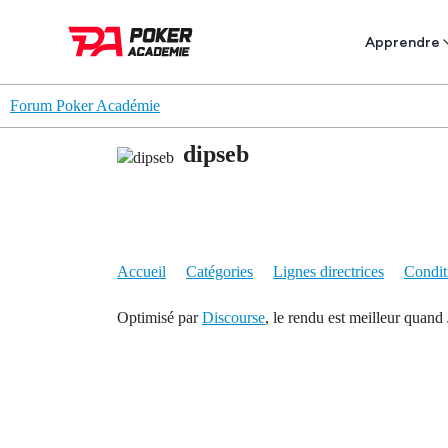
Apprendre
Forum Poker Académie
dipseb
Accueil
Catégories
Lignes directrices
Conditi
Optimisé par
Discourse
, le rendu est meilleur quand 