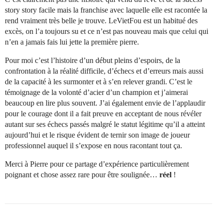
story story facile mais la franchise avec laquelle elle est racontée la
rend vraiment très belle je trouve. LeVietFou est un habitué des
excès, on l’a toujours su et ce n’est pas nouveau mais que celui qui
n’en a jamais fais lui jette la première pierre.
Pour moi c’est l’histoire d’un début pleins d’espoirs, de la
confrontation à la réalité difficile, d’échecs et d’erreurs mais aussi
de la capacité à les surmonter et à s’en relever grandi. C’est le
témoignage de la volonté d’acier d’un champion et j’aimerai
beaucoup en lire plus souvent. J’ai également envie de l’applaudir
pour le courage dont il a fait preuve en acceptant de nous révéler
autant sur ses échecs passés malgré le statut légitime qu’il a atteint
aujourd’hui et le risque évident de ternir son image de joueur
professionnel auquel il s’expose en nous racontant tout ça.
Merci à Pierre pour ce partage d’expérience particulièrement
poignant et chose assez rare pour être soulignée…
réel
!