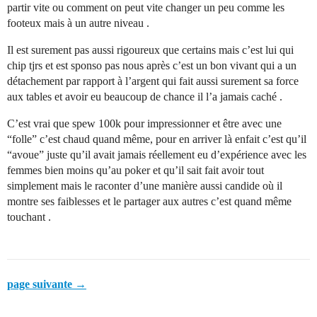
partir vite ou comment on peut vite changer un peu comme les
footeux mais à un autre niveau .
Il est surement pas aussi rigoureux que certains mais c’est lui qui
chip tjrs et est sponso pas nous après c’est un bon vivant qui a un
détachement par rapport à l’argent qui fait aussi surement sa force
aux tables et avoir eu beaucoup de chance il l’a jamais caché .
C’est vrai que spew 100k pour impressionner et être avec une
“folle” c’est chaud quand même, pour en arriver là enfait c’est qu’il
“avoue” juste qu’il avait jamais réellement eu d’expérience avec les
femmes bien moins qu’au poker et qu’il sait fait avoir tout
simplement mais le raconter d’une manière aussi candide où il
montre ses faiblesses et le partager aux autres c’est quand même
touchant .
page suivante →