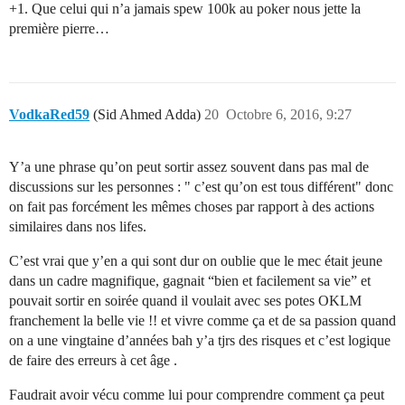
+1. Que celui qui n’a jamais spew 100k au poker nous jette la
première pierre…
VodkaRed59
(Sid Ahmed Adda)
20
Octobre 6, 2016, 9:27
Y’a une phrase qu’on peut sortir assez souvent dans pas mal de
discussions sur les personnes : " c’est qu’on est tous différent" donc
on fait pas forcément les mêmes choses par rapport à des actions
similaires dans nos lifes.
C’est vrai que y’en a qui sont dur on oublie que le mec était jeune
dans un cadre magnifique, gagnait “bien et facilement sa vie” et
pouvait sortir en soirée quand il voulait avec ses potes OKLM
franchement la belle vie !! et vivre comme ça et de sa passion quand
on a une vingtaine d’années bah y’a tjrs des risques et c’est logique
de faire des erreurs à cet âge .
Faudrait avoir vécu comme lui pour comprendre comment ça peut