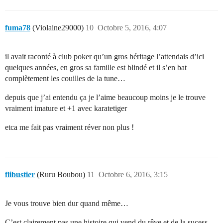
fuma78
(Violaine29000)
10
Octobre 5, 2016, 4:07
il avait raconté à club poker qu’un gros héritage l’attendais d’ici
quelques années, en gros sa famille est blindé et il s’en bat
complètement les couilles de la tune…
depuis que j’ai entendu ça je l’aime beaucoup moins je le trouve
vraiment imature et +1 avec karatetiger
etca me fait pas vraiment réver non plus !
flibustier
(Ruru Boubou)
11
Octobre 6, 2016, 3:15
Je vous trouve bien dur quand même…
C’est clairement pas une histoire qui vend du rêve et de la sucess