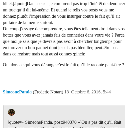
billet.[/quote]Dans ce cas je comprend pas trop l’intérêt de dénoncer
un truc qu’il dit lui-même. Et quand je relis vos posts vous me
donnez plutôt l’impression de vous insurger contre le fait qu’il ait
pu faire de la merde surtout.
Du coup j’essaye de comprendre, vous êtes tellement droit dans vos
bottes que vous avez jamais fais de conneries dans votre vie ? Parce
que moi je sais que je devrais pas avoir à chercher longtemps pour
en trouver un bon paquet dont je suis pas bien fier, peut-être pas
dans ce registre mais tout aussi connes :pinch:
Ou alors ce qui vous dérange c’est le fait qu’il le raconte peut-être ?
SimeonePanda
(Frederic Notart)
18
Octobre 6, 2016, 5:44
[quote=« SimeonePanda, post:940370 »]On a pas dit qu’il était