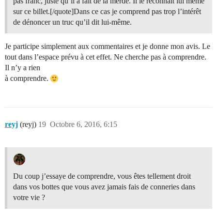
pas franc, juste qu’il a fait de la merde. Il le reconnaît lui meme
sur ce billet.[/quote]Dans ce cas je comprend pas trop l’intérêt
de dénoncer un truc qu’il dit lui-même.
Je participe simplement aux commentaires et je donne mon avis. Le
tout dans l’espace prévu à cet effet. Ne cherche pas à comprendre.
Il n’y a rien
à comprendre.
reyj
(reyj)
19
Octobre 6, 2016, 6:15
Du coup j’essaye de comprendre, vous êtes tellement droit
dans vos bottes que vous avez jamais fais de conneries dans
votre vie ?