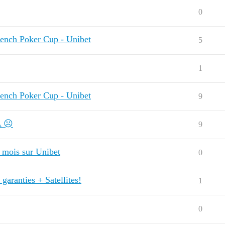
0
rench Poker Cup - Unibet
5
1
rench Poker Cup - Unibet
9
A ☹️
9
 mois sur Unibet
0
garanties + Satellites!
1
0