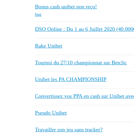
Bonus cash unibet non reçu!
bug
DSO Online : Du 1 au 6 Juillet 2020 (40.000€
Rake Unibet
Tournoi du 27/10 championnat sur Betclic
Unibet les PA CHAMPIONSHIP
Convertissez vos PPA en cash sur Unibet av
Pseudo Unibet
Travailler son jeu sans tracker?