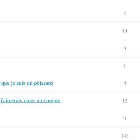
4
14
0
1
r que je suis un pöissard
8
 j'aimerais creer un compte
12
0
143