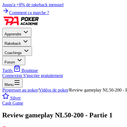
Jusqu'a +8% de rakeback mensuel
Comment ça marche ?
Apprendre
Rakeback
Coachings
Forum
Tarifs
Boutique
Connexion
S'inscrire gratuitement
Menu
Progresser au poker
/
Vidéos de poker
/
Review gameplay NL50-200 - Pa
Silver
Cash Game
Review gameplay NL50-200 - Partie 1