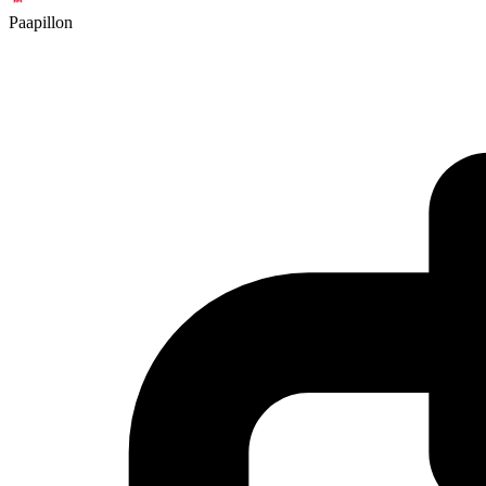
Paapillon