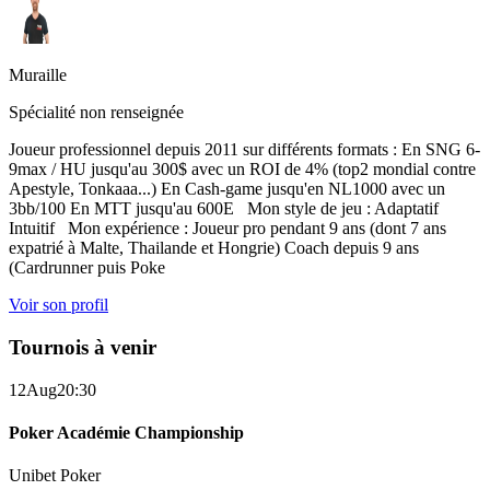
Muraille
Spécialité non renseignée
Joueur professionnel depuis 2011 sur différents formats : En SNG 6-
9max / HU jusqu'au 300$ avec un ROI de 4% (top2 mondial contre
Apestyle, Tonkaaa...) En Cash-game jusqu'en NL1000 avec un
3bb/100 En MTT jusqu'au 600E Mon style de jeu : Adaptatif
Intuitif Mon expérience : Joueur pro pendant 9 ans (dont 7 ans
expatrié à Malte, Thailande et Hongrie) Coach depuis 9 ans
(Cardrunner puis Poke
Voir son profil
Tournois à venir
12
Aug
20:30
Poker Académie Championship
Unibet Poker