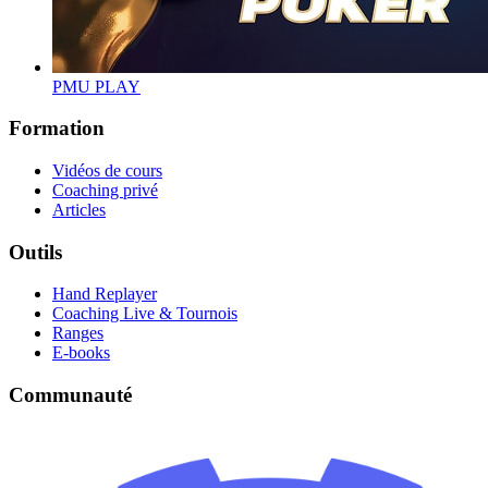
PMU PLAY
Formation
Vidéos de cours
Coaching privé
Articles
Outils
Hand Replayer
Coaching Live & Tournois
Ranges
E-books
Communauté