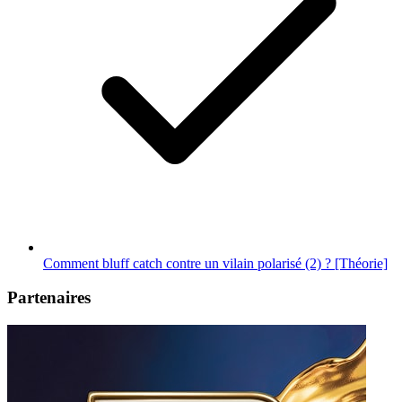
Comment bluff catch contre un vilain polarisé (2) ? [Théorie]
Partenaires