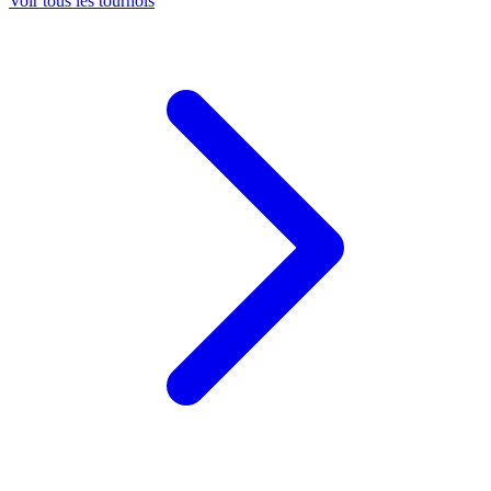
Voir tous les tournois