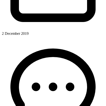
2 December 2019