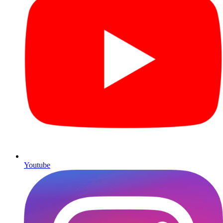
Youtube