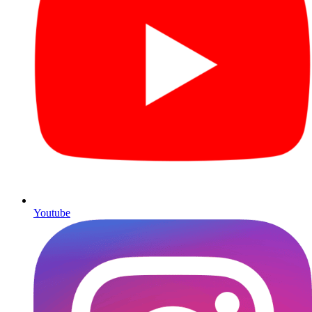
Youtube