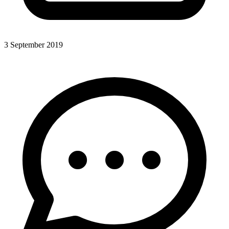
3 September 2019