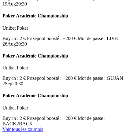
19
Aug
20:30
Poker Académie Championship
Unibet Poker
Buy-in : 2 €
Prizepool boosté : +200 €
Mot de passe : LIVE
26
Aug
20:30
Poker Académie Championship
Unibet Poker
Buy-in : 2 €
Prizepool boosté : +200 €
Mot de passe : GUJAN
2
Sep
20:30
Poker Académie Championship
Unibet Poker
Buy-in : 2 €
Prizepool boosté : +200 €
Mot de passe :
BACK2BACK
Voir tous les tournois