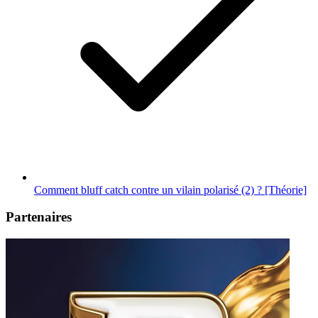
Comment bluff catch contre un vilain polarisé (2) ? [Théorie]
Partenaires