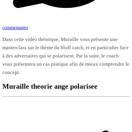
commentaires
Dans cette vidéo théorique, Muraille vous présente une
masterclass sur le thème du bluff catch, et en particulier face
à des adversaires qui se polarisent. Par la suite, le coach
vous présentera un cas pratique afin de mieux comprendre le
concept.
Muraille theorie ange polarisee