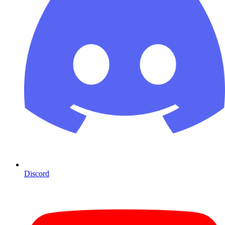
Discord