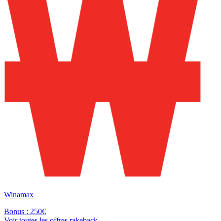
Winamax
Bonus : 250€
Voir toutes les offres rakeback