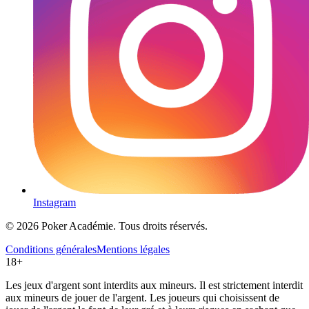
Instagram
© 2026 Poker Académie. Tous droits réservés.
Conditions générales
Mentions légales
18+
Les jeux d'argent sont interdits aux mineurs. Il est strictement interdit
aux mineurs de jouer de l'argent. Les joueurs qui choisissent de