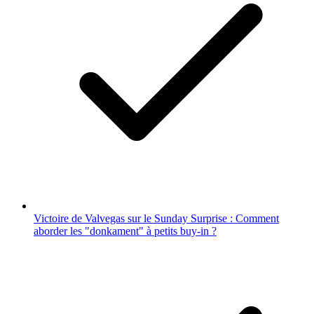
Victoire de Valvegas sur le Sunday Surprise : Comment
aborder les "donkament" à petits buy-in ?