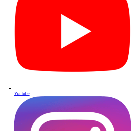
Youtube