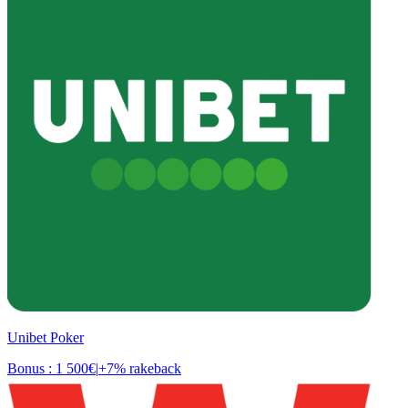
Unibet Poker
Bonus : 1 500€
|
+7% rakeback