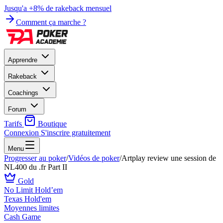
Jusqu'a +8% de rakeback mensuel
Comment ça marche ?
Apprendre
Rakeback
Coachings
Forum
Tarifs
Boutique
Connexion
S'inscrire gratuitement
Menu
Progresser au poker
/
Vidéos de poker
/
Artplay review une session de
NL400 du .fr Part II
Gold
No Limit Hold’em
Texas Hold'em
Moyennes limites
Cash Game