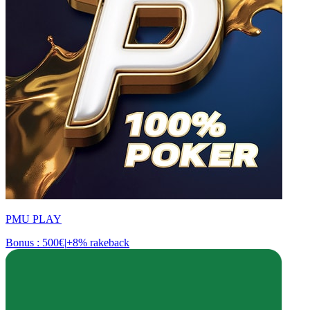
PMU PLAY
Bonus : 500€
|
+8% rakeback