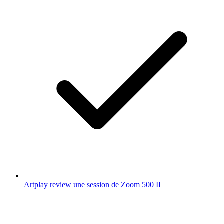
Artplay review une session de Zoom 500 II