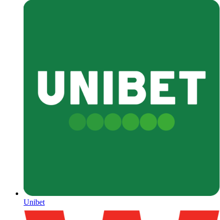
Unibet