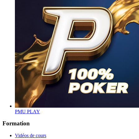
PMU PLAY
Formation
Vidéos de cours