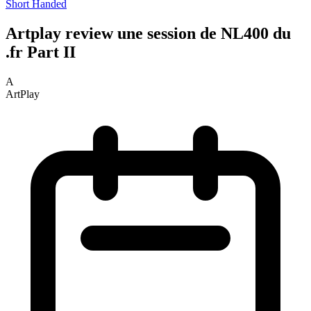
Short Handed
Artplay review une session de NL400 du
.fr Part II
A
ArtPlay