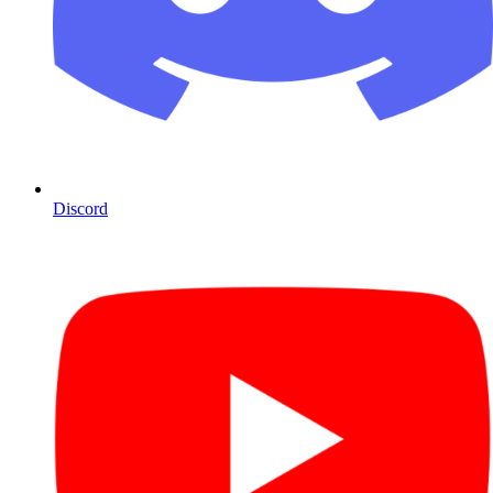
Discord