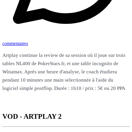
commentaires
Artplay continue la review de sa session où il joue sur trois
tables NL400 de PokerStars.fr, et une table incognito de
Winamax. Après une heure d'analyse, le coach étudiera
pendant 10 minutes une main selectionnée à l'aide du
logiciel simple postflop. Durée : 1h10 / prix : 5€ ou 20 PPA
VOD - ARTPLAY 2