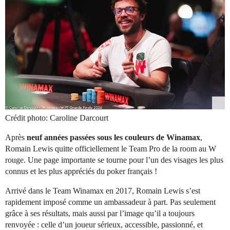
Crédit photo: Caroline Darcourt
Après
neuf années passées sous les couleurs de Winamax
,
Romain Lewis quitte officiellement le Team Pro de la room au W
rouge. Une page importante se tourne pour l’un des visages les plus
connus et les plus appréciés du poker français !
Arrivé dans le Team Winamax en 2017, Romain Lewis s’est
rapidement imposé comme un ambassadeur à part. Pas seulement
grâce à ses résultats, mais aussi par l’image qu’il a toujours
renvoyée : celle d’un joueur sérieux, accessible, passionné, et