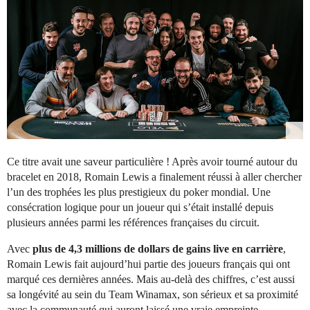
Ce titre avait une saveur particulière ! Après avoir tourné autour du
bracelet en 2018, Romain Lewis a finalement réussi à aller chercher
l’un des trophées les plus prestigieux du poker mondial. Une
consécration logique pour un joueur qui s’était installé depuis
plusieurs années parmi les références françaises du circuit.
Avec
plus de 4,3 millions de dollars de gains live en carrière
,
Romain Lewis fait aujourd’hui partie des joueurs français qui ont
marqué ces dernières années. Mais au-delà des chiffres, c’est aussi
sa longévité au sein du Team Winamax, son sérieux et sa proximité
avec la communauté qui auront laissé une vraie empreinte.