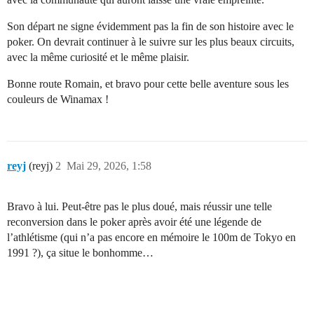
Son départ ne signe évidemment pas la fin de son histoire avec le
poker. On devrait continuer à le suivre sur les plus beaux circuits,
avec la même curiosité et le même plaisir.
Bonne route Romain, et bravo pour cette belle aventure sous les
couleurs de Winamax !
reyj
(reyj)
2
Mai 29, 2026, 1:58
Bravo à lui. Peut-être pas le plus doué, mais réussir une telle
reconversion dans le poker après avoir été une légende de
l’athlétisme (qui n’a pas encore en mémoire le 100m de Tokyo en
1991 ?), ça situe le bonhomme…