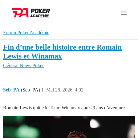
Forum Poker Académie
Fin d’une belle histoire entre Romain
Lewis et Winamax
Général
News Poker
Seb_PA
(Seb_PA)
1
Mai 28, 2026, 4:02
Romain Lewis quitte le Team Winamax après 9 ans d’aventure