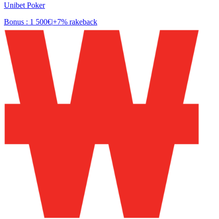
Unibet Poker
Bonus : 1 500€
|
+7% rakeback