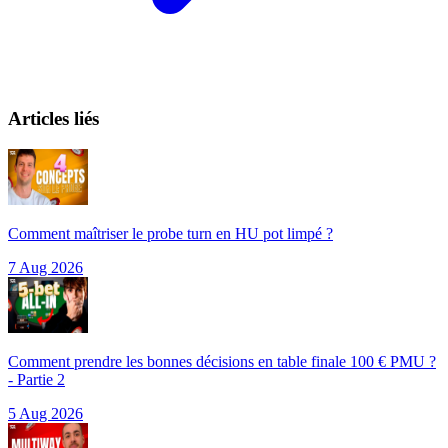
Articles liés
Comment maîtriser le probe turn en HU pot limpé ?
7 Aug 2026
Comment prendre les bonnes décisions en table finale 100 € PMU ?
- Partie 2
5 Aug 2026