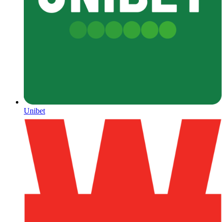
Unibet