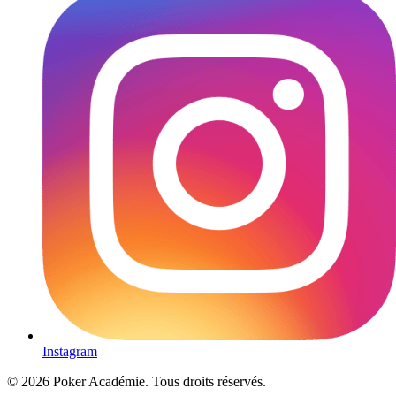
Instagram
© 2026 Poker Académie. Tous droits réservés.