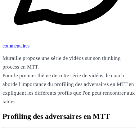
commentaires
Muraille propose une série de vidéos sur son thinking
process en MTT.
Pour le premier thème de cette série de vidéos, le coach
aborde l'importance du profiling des adversaires en MTT en
expliquant les différents profils que l'on peut rencontrer aux
tables.
Profiling des adversaires en MTT