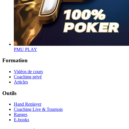
PMU PLAY
Formation
Vidéos de cours
Coaching privé
Articles
Outils
Hand Replayer
Coaching Live & Tournois
Ranges
E-books