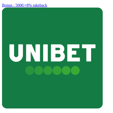
Bonus : 500€
|
+8% rakeback