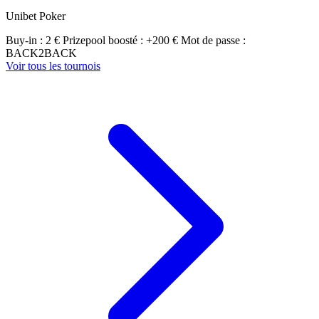
Unibet Poker
Buy-in : 2 €
Prizepool boosté : +200 €
Mot de passe :
BACK2BACK
Voir tous les tournois