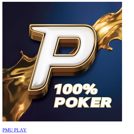
PMU PLAY