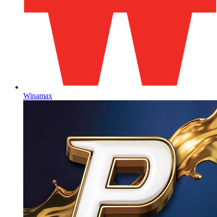
Winamax