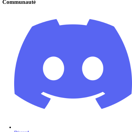
Communauté