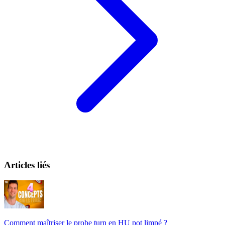
Articles liés
Comment maîtriser le probe turn en HU pot limpé ?