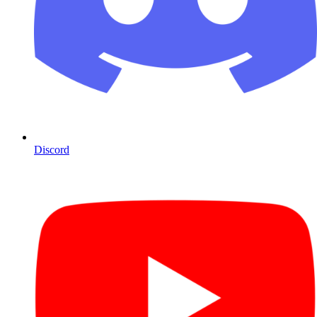
Discord