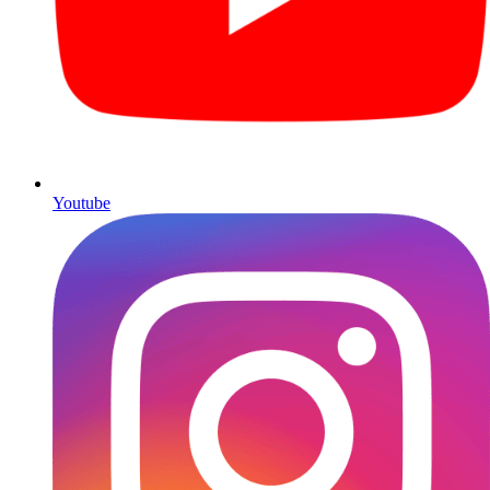
Youtube