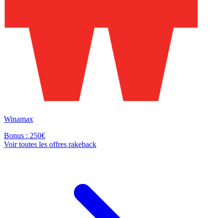
Winamax
Bonus : 250€
Voir toutes les offres rakeback