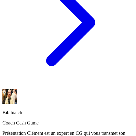
Bibibiatch
Coach Cash Game
Présentation Clément est un expert en CG qui vous transmet son