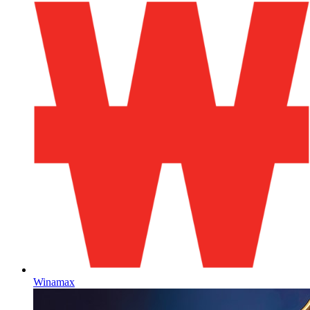
Winamax