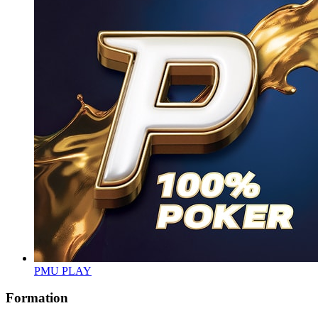
PMU PLAY
Formation