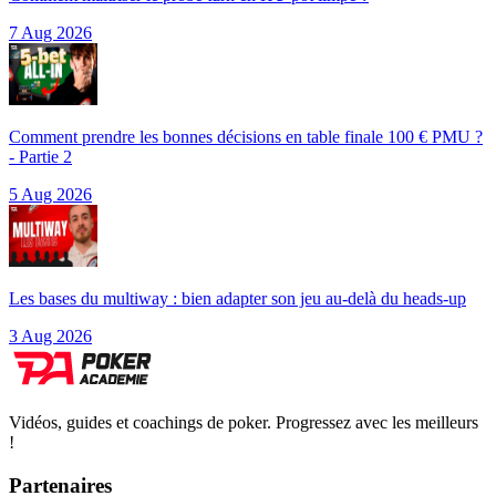
7 Aug 2026
Comment prendre les bonnes décisions en table finale 100 € PMU ?
- Partie 2
5 Aug 2026
Les bases du multiway : bien adapter son jeu au-delà du heads-up
3 Aug 2026
Vidéos, guides et coachings de poker. Progressez avec les meilleurs
!
Partenaires