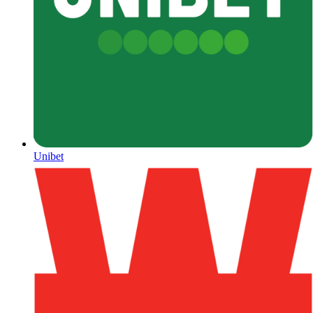
Unibet