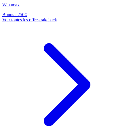
Winamax
Bonus : 250€
Voir toutes les offres rakeback