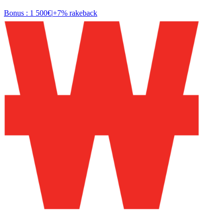
Bonus : 1 500€
|
+7% rakeback