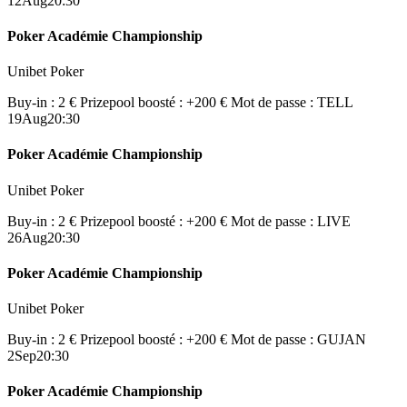
12
Aug
20:30
Poker Académie Championship
Unibet Poker
Buy-in : 2 €
Prizepool boosté : +200 €
Mot de passe : TELL
19
Aug
20:30
Poker Académie Championship
Unibet Poker
Buy-in : 2 €
Prizepool boosté : +200 €
Mot de passe : LIVE
26
Aug
20:30
Poker Académie Championship
Unibet Poker
Buy-in : 2 €
Prizepool boosté : +200 €
Mot de passe : GUJAN
2
Sep
20:30
Poker Académie Championship