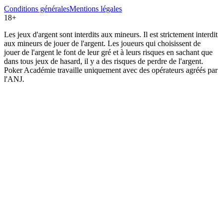
Conditions générales
Mentions légales
18+
Les jeux d'argent sont interdits aux mineurs. Il est strictement interdit
aux mineurs de jouer de l'argent. Les joueurs qui choisissent de
jouer de l'argent le font de leur gré et à leurs risques en sachant que
dans tous jeux de hasard, il y a des risques de perdre de l'argent.
Poker Académie travaille uniquement avec des opérateurs agréés par
l'ANJ.