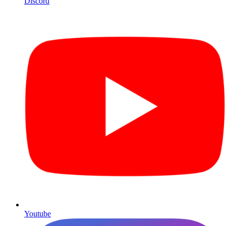
Discord
Youtube