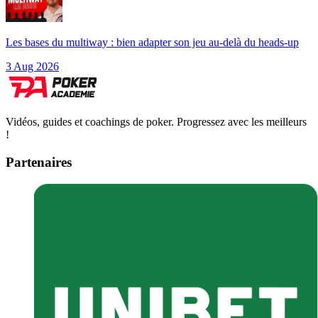
Les bases du multiway : bien adapter son jeu au-delà du heads-up
3 Aug 2026
Vidéos, guides et coachings de poker. Progressez avec les meilleurs
!
Partenaires