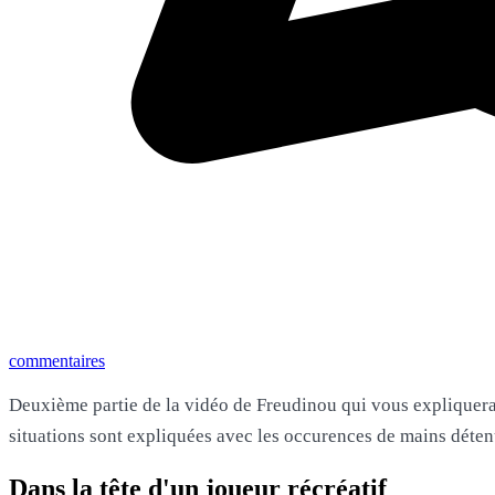
commentaires
Deuxième partie de la vidéo de Freudinou qui vous expliquera 
situations sont expliquées avec les occurences de mains détenu
Dans la tête d'un joueur récréatif