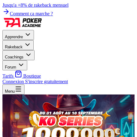
Jusqu'a +8% de rakeback mensuel
Comment ça marche ?
Apprendre
Rakeback
Coachings
Forum
Tarifs
Boutique
Connexion
S'inscrire gratuitement
Menu