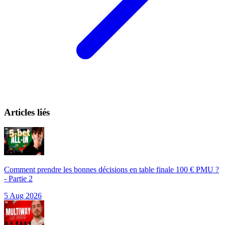
Articles liés
Comment prendre les bonnes décisions en table finale 100 € PMU ?
- Partie 2
5 Aug 2026