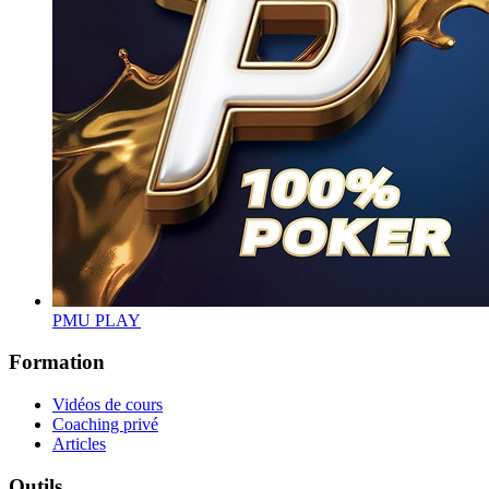
PMU PLAY
Formation
Vidéos de cours
Coaching privé
Articles
Outils