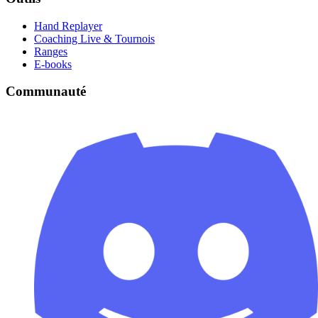
Hand Replayer
Coaching Live & Tournois
Ranges
E-books
Communauté