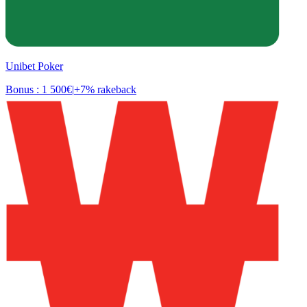
Unibet Poker
Bonus : 1 500€
|
+7% rakeback