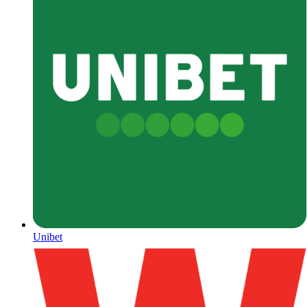
Unibet