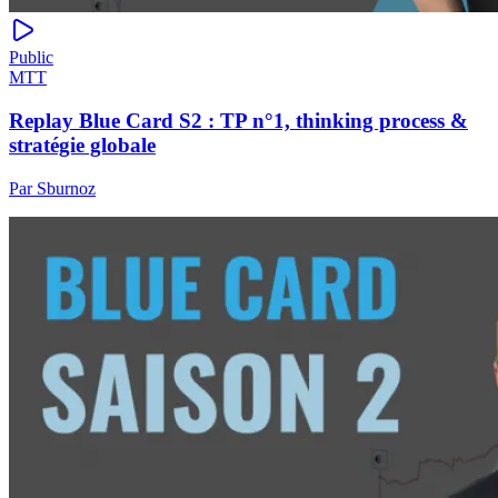
Public
MTT
Replay Blue Card S2 : TP n°1, thinking process &
stratégie globale
Par Sburnoz