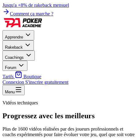
Jusqu'a +8% de rakeback mensuel
Comment ça marche ?
Apprendre
Rakeback
Coachings
Forum
Tarifs
Boutique
Connexion
S'inscrire gratuitement
Menu
Vidéos techniques
Progressez avec les meilleurs
Plus de 1600 vidéos réalisées par des joueurs professionnels et
coachs expérimentés pour faire évoluer votre jeu, quel que soit votre