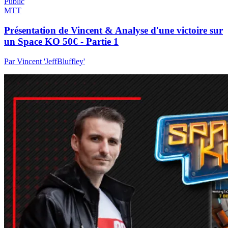
Public
MTT
Présentation de Vincent & Analyse d'une victoire sur
un Space KO 50€ - Partie 1
Par Vincent 'JeffBluffley'