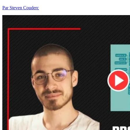
Par Steven Couderc