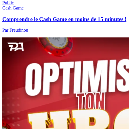
Public
Cash Game
Comprendre le Cash Game en moins de 15 minutes !
Par Freudinou