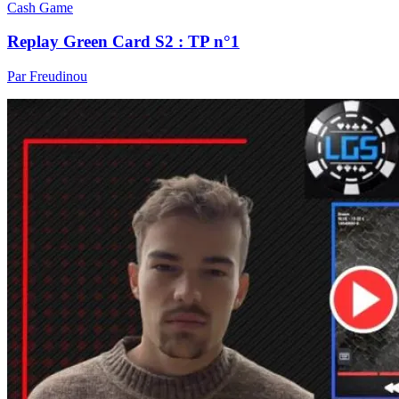
Cash Game
Replay Green Card S2 : TP n°1
Par Freudinou