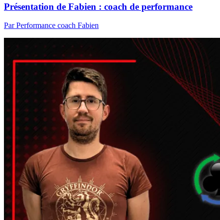
Présentation de Fabien : coach de performance
Par Performance coach Fabien