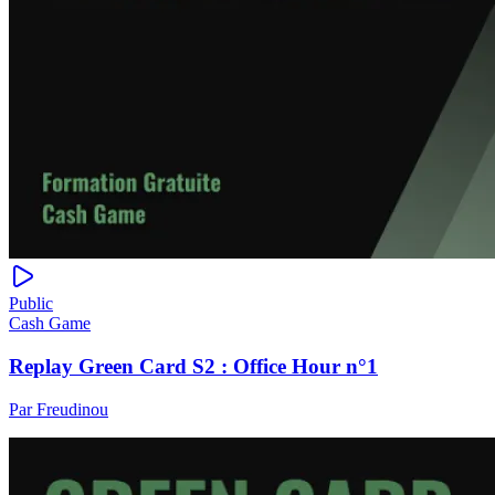
Public
Cash Game
Replay Green Card S2 : Office Hour n°1
Par Freudinou