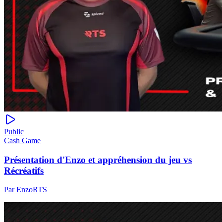
Public
Cash Game
Présentation d'Enzo et appréhension du jeu vs
Récréatifs
Par EnzoRTS