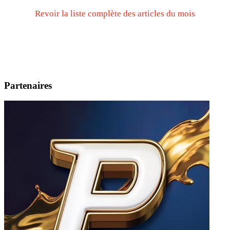
Revoir la liste complète des articles du mois
Partenaires