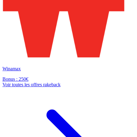
Winamax
Bonus : 250€
Voir toutes les offres rakeback