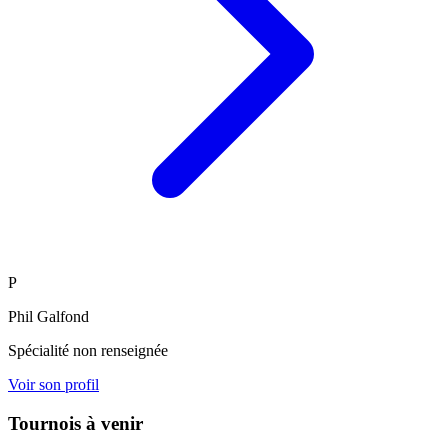
P
Phil Galfond
Spécialité non renseignée
Voir son profil
Tournois à venir