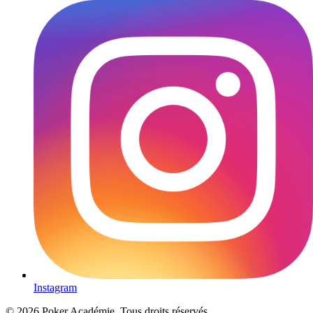
Instagram
© 2026 Poker Académie. Tous droits réservés.