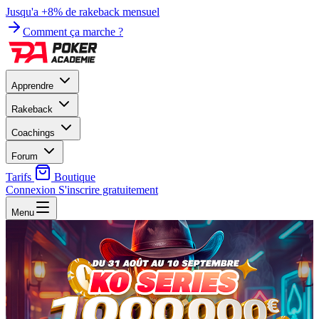
Jusqu'a +8% de rakeback mensuel
Comment ça marche ?
Apprendre
Rakeback
Coachings
Forum
Tarifs
Boutique
Connexion
S'inscrire gratuitement
Menu