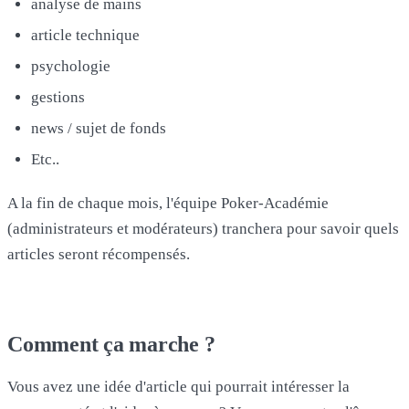
analyse de mains
article technique
psychologie
gestions
news / sujet de fonds
Etc..
A la fin de chaque mois, l'équipe Poker-Académie
(administrateurs et modérateurs) tranchera pour savoir quels
articles seront récompensés.
Comment ça marche ?
Vous avez une idée d'article qui pourrait intéresser la