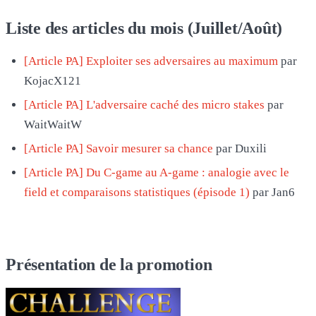
Liste des articles du mois (Juillet/Août)
[Article PA] Exploiter ses adversaires au maximum
par
KojacX121
[Article PA] L'adversaire caché des micro stakes
par
WaitWaitW
[Article PA] Savoir mesurer sa chance
par Duxili
[Article PA] Du C-game au A-game : analogie avec le
field et comparaisons statistiques (épisode 1)
par Jan6
Présentation de la promotion