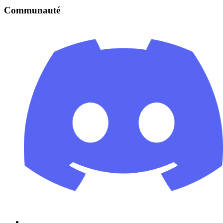
Communauté