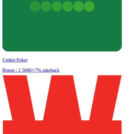
Unibet Poker
Bonus : 1 500€
|
+7% rakeback