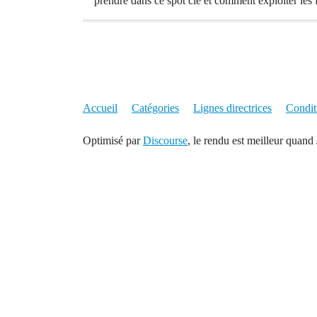
prendre dans ce spot clé et comment exploiter les f
Accueil
Catégories
Lignes directrices
Conditi
Optimisé par
Discourse
, le rendu est meilleur quand 