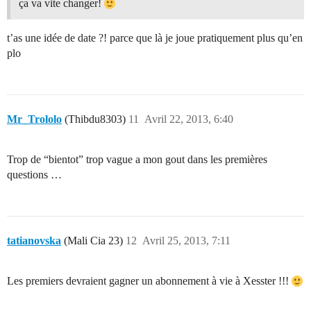
ça va vite changer!
t’as une idée de date ?! parce que là je joue pratiquement plus qu’en
plo
Mr_Trololo
(Thibdu8303)
11
Avril 22, 2013, 6:40
Trop de “bientot” trop vague a mon gout dans les premières
questions …
tatianovska
(Mali Cia 23)
12
Avril 25, 2013, 7:11
Les premiers devraient gagner un abonnement à vie à Xesster !!!