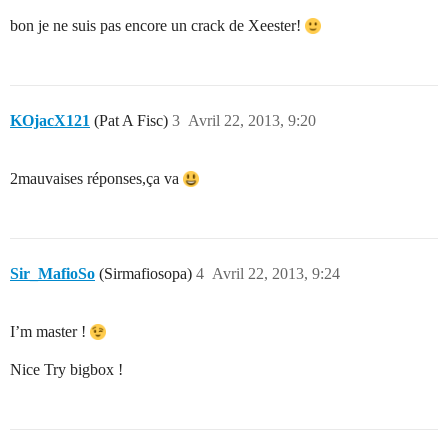
bon je ne suis pas encore un crack de Xeester!
KOjacX121
(Pat A Fisc)
3
Avril 22, 2013, 9:20
2mauvaises réponses,ça va
Sir_MafioSo
(Sirmafiosopa)
4
Avril 22, 2013, 9:24
I’m master !
Nice Try bigbox !