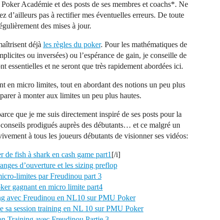
de Poker Académie et des posts de ses membres et coachs*. Ne
z d’ailleurs pas à rectifier mes éventuelles erreurs. De toute
régulièrement des mises à jour.
aîtrisent déjà
les règles du poker
. Pour les mathématiques de
mplicites ou inversées) ou l’espérance de gain, je conseille de
nt essentielles et ne seront que très rapidement abordées ici.
nt en micro limites, tout en abordant des notions un peu plus
éparer à monter aux limites un peu plus hautes.
arce que je me suis directement inspiré de ses posts pour la
es conseils prodigués auprès des débutants… et ce malgré un
vivement à tous les joueurs débutants de visionner ses vidéos:
r de fish à shark en cash game part1
[/i]
anges d’ouverture et les sizing preflop
icro-limites par Freudinou part 3
er gagnant en micro limite part4
ning avec Freudinou en NL10 sur PMU Poker
e sa session training en NL 10 sur PMU Poker
on Training avec Freudinou Partie 3