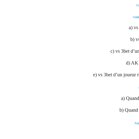
6) 
7) Contr
a) vs
b) v
c) vs 3bet d’u
d) AK 
e) vs 3bet d’un joueur r
a) Quand
b) Quand 
9) Co