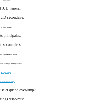
1) Les stats.
 HUD général.
HUD secondaire.
2) Codes couleur.
ts principales.
ts secondaires.
iler rapidement les vilains.
TRE VI: Le jeu pré-flop.
[/center]
1) Open-ranges.
Iso-raises et over-limps.
aise et quand over-limp?
zings d’iso-raise.