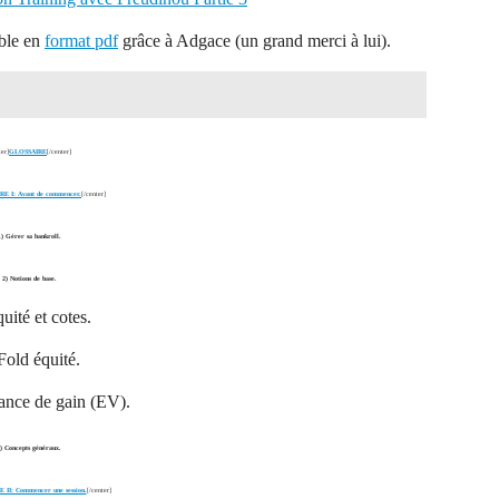
ible en
format pdf
grâce à Adgace (un grand merci à lui).
ter]
GLOSSAIRE
[/center]
E I: Avant de commencer.
[/center]
1) Gérer sa bankroll.
2) Notions de base.
uité et cotes.
Fold équité.
ance de gain (EV).
) Concepts généraux.
II: Commencer une session.
[/center]