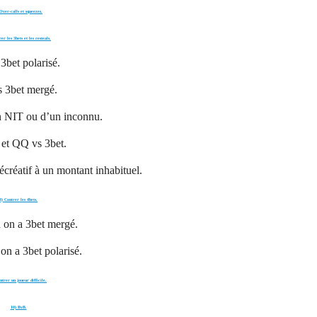
Over-calls et squeezes.
er les 3bets et les resteals.
 3bet polarisé.
s 3bet mergé.
n NIT ou d’un inconnu.
et QQ vs 3bet.
écréatif à un montant inhabituel.
8) Contrer les 4bets.
 on a 3bet mergé.
on a 3bet polarisé.
ntrer un joueur difficile.
10) BvB.