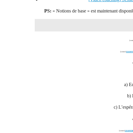
PS:
« Notions de base » est maintenant dispon
[cen
[center]
CHAPITR
a) Eq
b) 
c) L’espér
3
[center]
CHAPITRE 