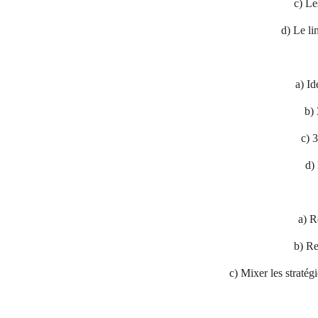
c) Le
d) Le li
a) Id
b) 
c) 3
d)
a) R
b) Re
c) Mixer les stratég