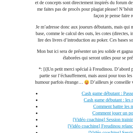
et de concepts sont directement inspirés du forum 
me faites pas de procès pour plagiat please! N’hésite
façon je pense faire 
Je m’adresse donc aux joueurs débutants, mais qui m
base, comme le calcul des outs, les cotes (directes, i
lire des livres d’introduction au poker. Ces bases so
Mon but ici sera de présenter un jeu solide et gagna
élaborées qui seront utiles pour se pr
*: [i]Un petit merci spécial à Freudinou. D’abord p
partie sur l’échauffement, mais aussi pour tous l
humour parfois étrange…
D’ailleurs je conseille 
Cash game débutant : Passe
Cash game débutant : les r
Comment battre les m
Comment jouer un pok
[Vidéo coaching] Session trai
[Vidéo coaching] Freudinou relanc
[Vidéo coaching] Sessi