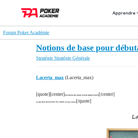
Apprendre
Forum Poker Académie
Notions de base pour début
Stratégie
Stratégie Générale
Lacerta_max
(Lacerta_max)
[quote][center]
[/center]
NOTIONS DE BASE POUR DEBUTANTS
[/quote]
[center]EN HOLD’EM NO LIMIT (CG)[/center]