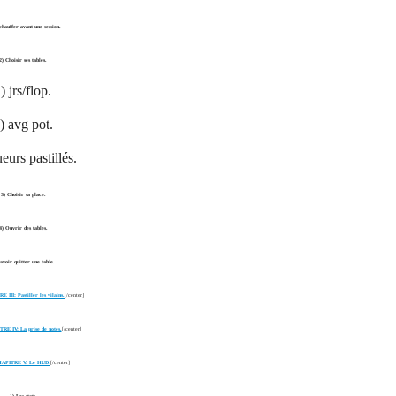
chauffer avant une session.
2) Choisir ses tables.
) jrs/flop.
) avg pot.
eurs pastillés.
3) Choisir sa place.
4) Ouvrir des tables.
Savoir quitter une table.
 III: Pastiller les vilains.
[/center]
RE IV: La prise de notes.
[/center]
APITRE V: Le HUD.
[/center]