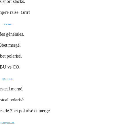
s short-stacks.
mp/re-raise. Grrr!
3) le 3bet.
ées générales.
3bet mergé.
bet polarisé.
 BU vs CO.
4) Le resteal.
esteal mergé.
steal polarisé.
ies de 3bet polarisé et mergé.
5) Ranges de Call.