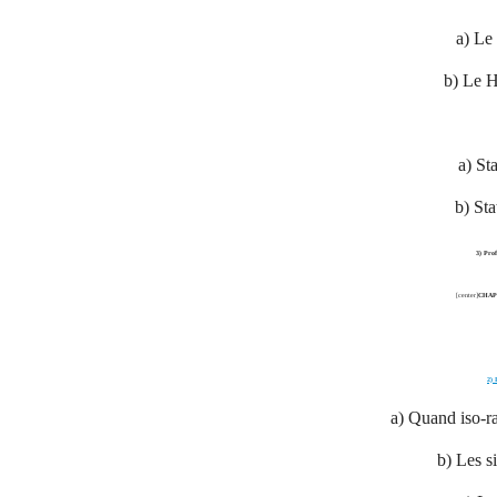
a) Le
b) Le 
a) Sta
b) Sta
3) Prof
[center]
CHAPI
2) 
a) Quand iso-r
b) Les si