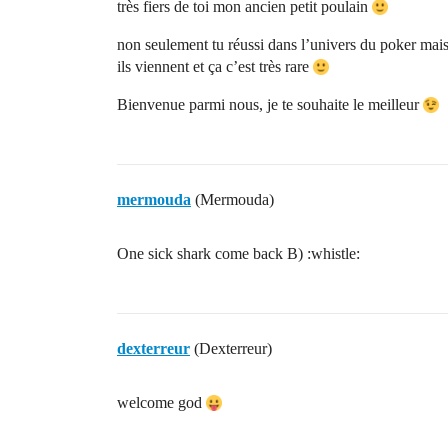
très fiers de toi mon ancien petit poulain
non seulement tu réussi dans l’univers du poker mais 
ils viennent et ça c’est très rare
Bienvenue parmi nous, je te souhaite le meilleur
mermouda
(Mermouda)
One sick shark come back B) :whistle:
dexterreur
(Dexterreur)
welcome god