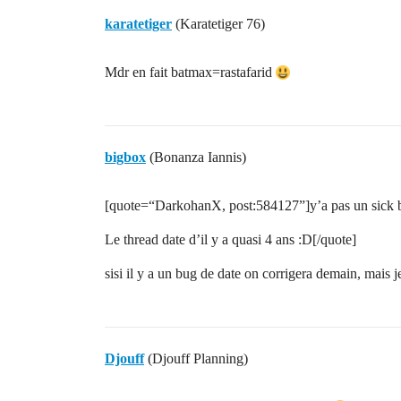
karatetiger
(Karatetiger 76)
Mdr en fait batmax=rastafarid
bigbox
(Bonanza Iannis)
[quote=“DarkohanX, post:584127”]y’a pas un sick b
Le thread date d’il y a quasi 4 ans :D[/quote]
sisi il y a un bug de date on corrigera demain, mais j
Djouff
(Djouff Planning)