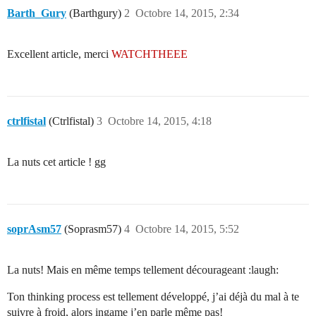
Barth_Gury
(Barthgury)
2
Octobre 14, 2015, 2:34
Excellent article, merci
WATCHTHEEE
ctrlfistal
(Ctrlfistal)
3
Octobre 14, 2015, 4:18
La nuts cet article ! gg
soprAsm57
(Soprasm57)
4
Octobre 14, 2015, 5:52
La nuts! Mais en même temps tellement décourageant :laugh:
Ton thinking process est tellement développé, j’ai déjà du mal à te
suivre à froid, alors ingame j’en parle même pas!