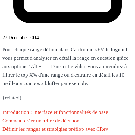
27 December 2014
Pour chaque range définie dans CardrunnersEV, le logiciel
vous permet d'analyser en détail la range en question grâce
aux options "Alt + ...". Dans cette vidéo vous apprendrez à
filtrer le top X% d'une range ou d'extraire en détail les 10
meilleurs combos à bluffer par exemple.
{related}
Introduction : Interface et fonctionnalités de base
Comment créer un arbre de décision
Définir les ranges et stratégies préflop avec CRev