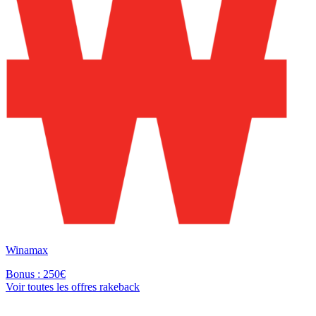
Winamax
Bonus : 250€
Voir toutes les offres rakeback