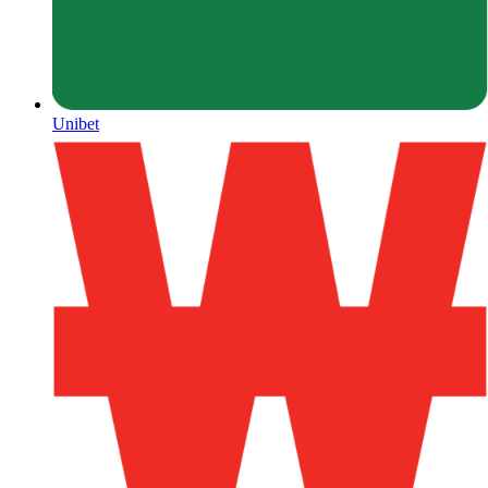
Unibet