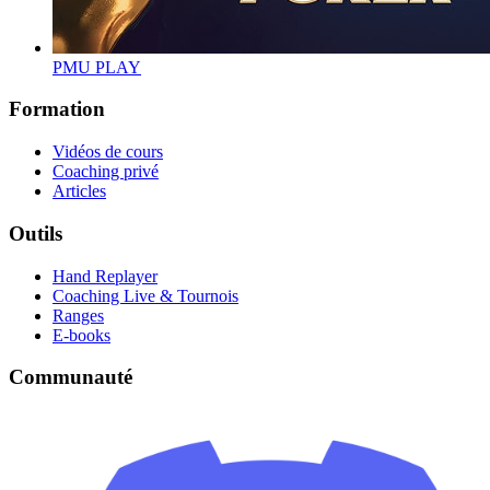
PMU PLAY
Formation
Vidéos de cours
Coaching privé
Articles
Outils
Hand Replayer
Coaching Live & Tournois
Ranges
E-books
Communauté