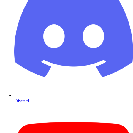
Discord