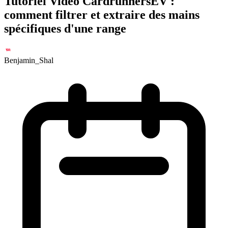
Tutoriel Vidéo CardrunnersEV :
comment filtrer et extraire des mains
spécifiques d'une range
Benjamin_Shal