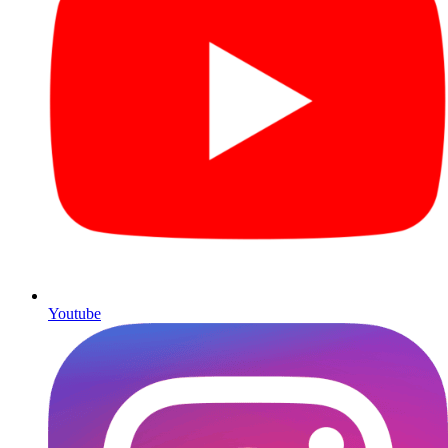
Youtube