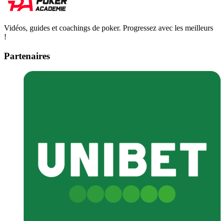
Vidéos, guides et coachings de poker. Progressez avec les meilleurs
!
Partenaires