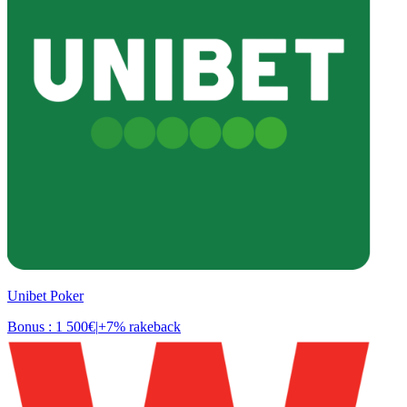
Unibet Poker
Bonus : 1 500€
|
+7% rakeback