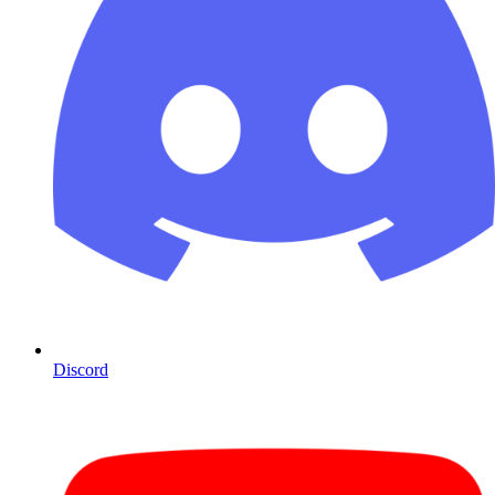
Discord