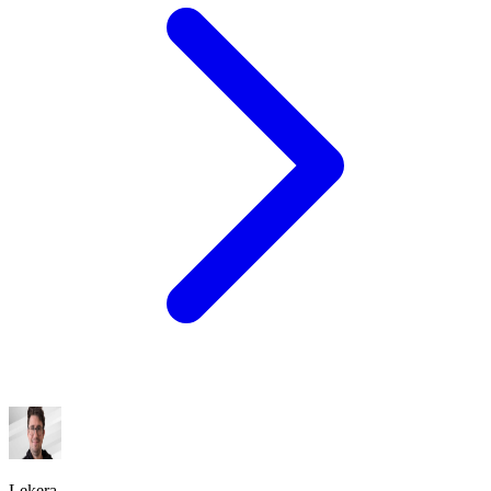
Lekera