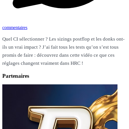
commentaires
Quel CI sélectionner ? Les sizings postflop et les donks ont-
ils un vrai impact ? J’ai fait tous les tests qu’on s’est tous
promis de faire : découvrez dans cette vidéo ce que ces
réglages changent vraiment dans HRC !
Partenaires