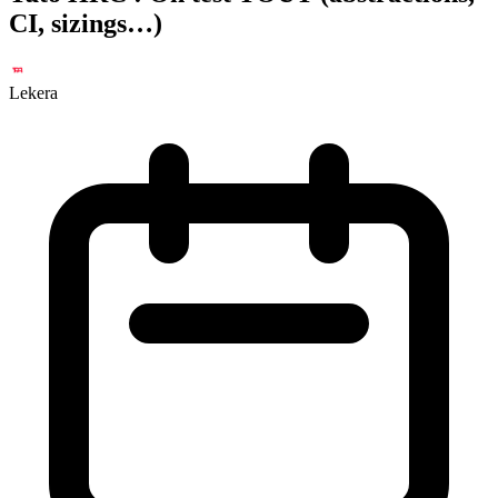
CI, sizings…)
Lekera