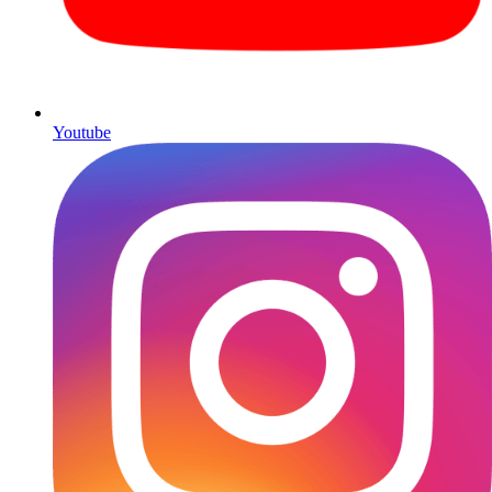
Youtube