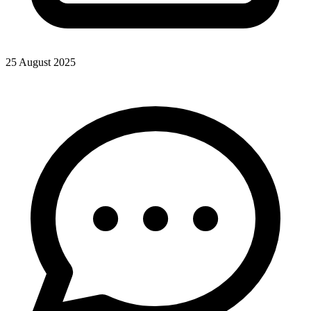
25 August 2025