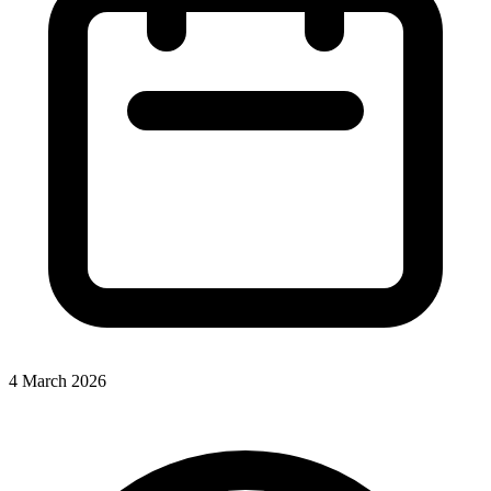
4 March 2026