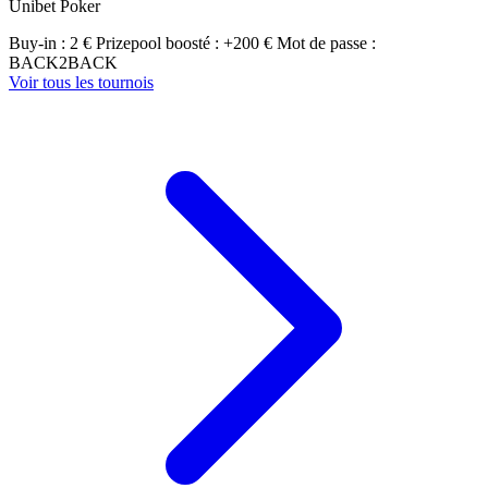
Unibet Poker
Buy-in : 2 €
Prizepool boosté : +200 €
Mot de passe :
BACK2BACK
Voir tous les tournois