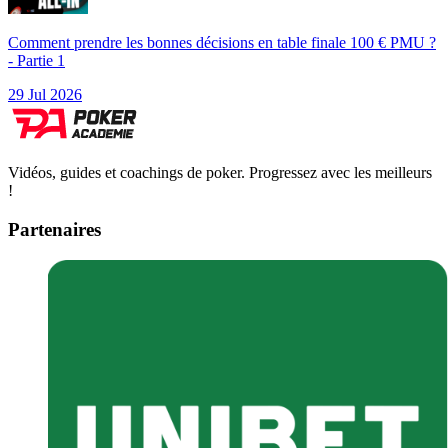
Comment prendre les bonnes décisions en table finale 100 € PMU ?
- Partie 1
29 Jul 2026
Vidéos, guides et coachings de poker. Progressez avec les meilleurs
!
Partenaires