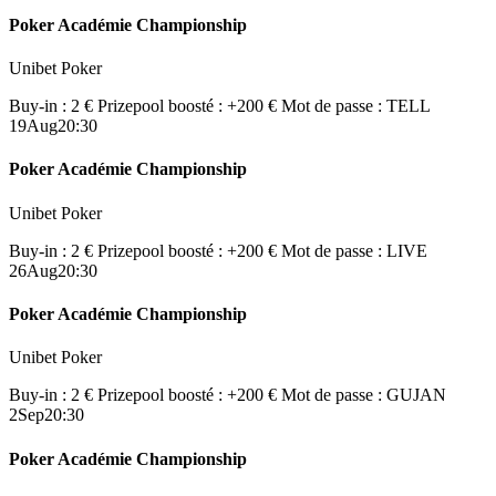
Poker Académie Championship
Unibet Poker
Buy-in : 2 €
Prizepool boosté : +200 €
Mot de passe : TELL
19
Aug
20:30
Poker Académie Championship
Unibet Poker
Buy-in : 2 €
Prizepool boosté : +200 €
Mot de passe : LIVE
26
Aug
20:30
Poker Académie Championship
Unibet Poker
Buy-in : 2 €
Prizepool boosté : +200 €
Mot de passe : GUJAN
2
Sep
20:30
Poker Académie Championship