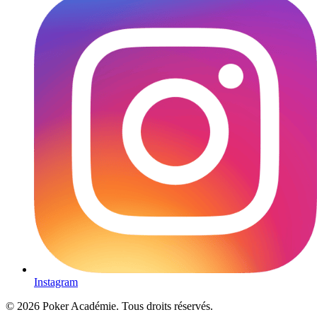
Instagram
© 2026 Poker Académie. Tous droits réservés.