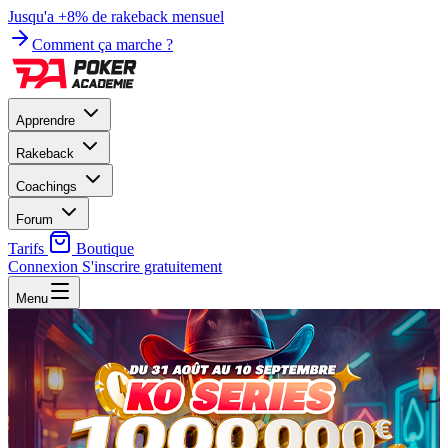
Jusqu'a +8% de rakeback mensuel
Comment ça marche ?
Apprendre
Rakeback
Coachings
Forum
Tarifs
Boutique
Connexion
S'inscrire gratuitement
Menu