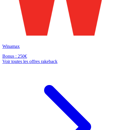
Winamax
Bonus : 250€
Voir toutes les offres rakeback