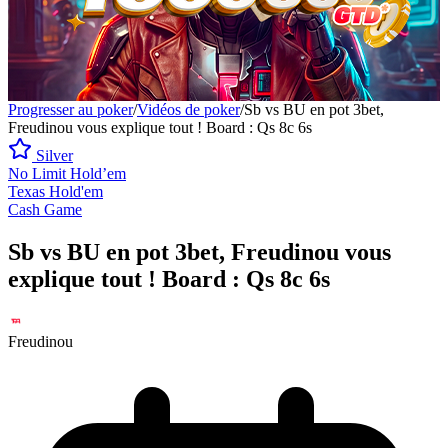
Progresser au poker
/
Vidéos de poker
/
Sb vs BU en pot 3bet,
Freudinou vous explique tout ! Board : Qs 8c 6s
Silver
No Limit Hold’em
Texas Hold'em
Cash Game
Sb vs BU en pot 3bet, Freudinou vous
explique tout ! Board : Qs 8c 6s
Freudinou