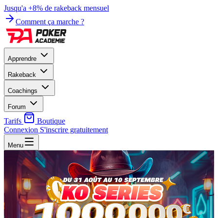
Jusqu'a +8% de rakeback mensuel
Comment ça marche ?
Apprendre
Rakeback
Coachings
Forum
Tarifs
Boutique
Connexion
S'inscrire gratuitement
Menu