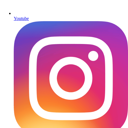
Youtube