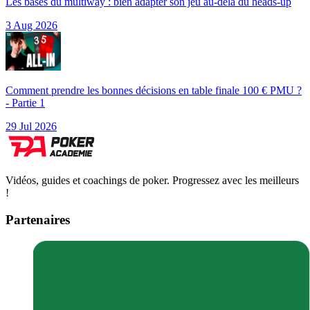
Les bases du multiway : bien adapter son jeu au-delà du heads-up
3 Aug 2026
Comment prendre les bonnes décisions en table finale 100 € PMU ?
- Partie 1
29 Jul 2026
Vidéos, guides et coachings de poker. Progressez avec les meilleurs
!
Partenaires