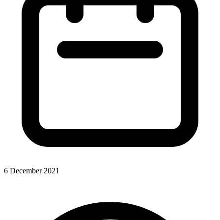
6 December 2021