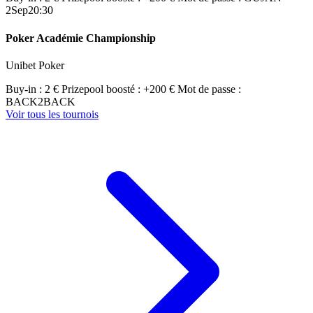
2
Sep
20:30
Poker Académie Championship
Unibet Poker
Buy-in : 2 €
Prizepool boosté : +200 €
Mot de passe :
BACK2BACK
Voir tous les tournois