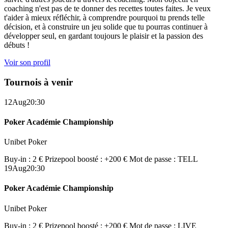
coaching n'est pas de te donner des recettes toutes faites. Je veux
t'aider à mieux réfléchir, à comprendre pourquoi tu prends telle
décision, et à construire un jeu solide que tu pourras continuer à
développer seul, en gardant toujours le plaisir et la passion des
débuts !
Voir son profil
Tournois à venir
12
Aug
20:30
Poker Académie Championship
Unibet Poker
Buy-in : 2 €
Prizepool boosté : +200 €
Mot de passe : TELL
19
Aug
20:30
Poker Académie Championship
Unibet Poker
Buy-in : 2 €
Prizepool boosté : +200 €
Mot de passe : LIVE