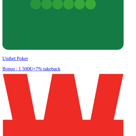
Unibet Poker
Bonus : 1 500€
|
+7% rakeback