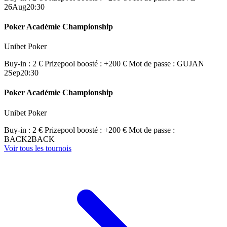
26
Aug
20:30
Poker Académie Championship
Unibet Poker
Buy-in : 2 €
Prizepool boosté : +200 €
Mot de passe : GUJAN
2
Sep
20:30
Poker Académie Championship
Unibet Poker
Buy-in : 2 €
Prizepool boosté : +200 €
Mot de passe :
BACK2BACK
Voir tous les tournois