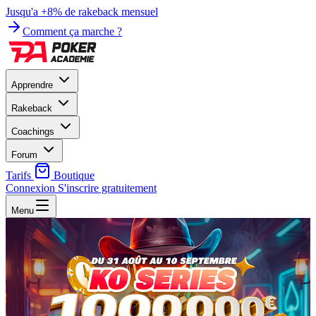
Jusqu'a +8% de rakeback mensuel
Comment ça marche ?
Apprendre
Rakeback
Coachings
Forum
Tarifs
Boutique
Connexion
S'inscrire gratuitement
Menu