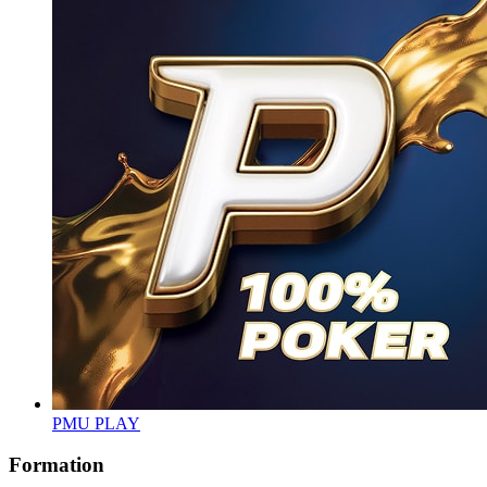
PMU PLAY
Formation