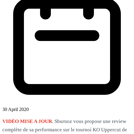
30 April 2020
VIDÉO MISE A JOUR
. Sburnoz vous propose une review
complète de sa performance sur le tournoi KO Uppercut de