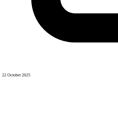
22 October 2025