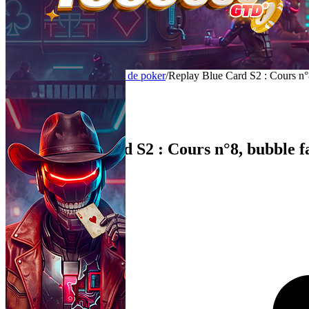
Progresser au poker
/
Vidéos de poker
/
Replay Blue Card S2 : Cours n°8
Silver
No Limit Hold’em
MTT
Replay Blue Card S2 : Cours n°8, bubble f
Sburnoz