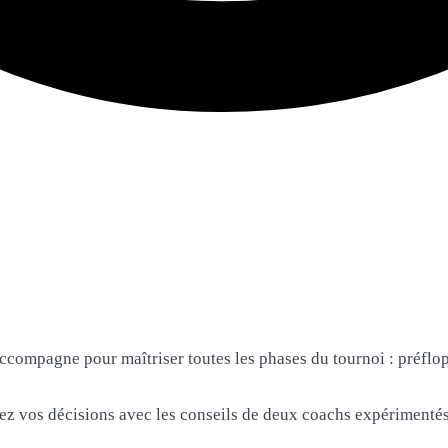
compagne pour maîtriser toutes les phases du tournoi : préflop, 
nez vos décisions avec les conseils de deux coachs expérimentés