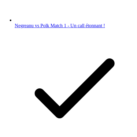
Negreanu vs Polk Match 1 - Un call étonnant !