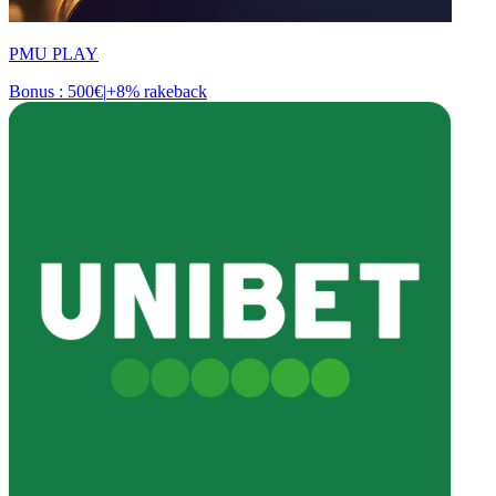
PMU PLAY
Bonus : 500€
|
+8% rakeback