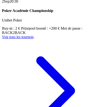
2
Sep
20:30
Poker Académie Championship
Unibet Poker
Buy-in : 2 €
Prizepool boosté : +200 €
Mot de passe :
BACK2BACK
Voir tous les tournois