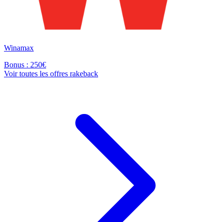
Winamax
Bonus : 250€
Voir toutes les offres rakeback