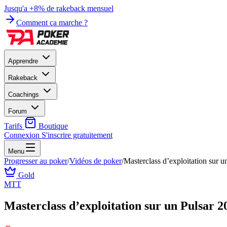
Jusqu'a +8% de rakeback mensuel
Comment ça marche ?
Apprendre
Rakeback
Coachings
Forum
Tarifs
Boutique
Connexion
S'inscrire gratuitement
Menu
Progresser au poker
/
Vidéos de poker
/
Masterclass d’exploitation sur un
Gold
MTT
Masterclass d’exploitation sur un Pulsar 20