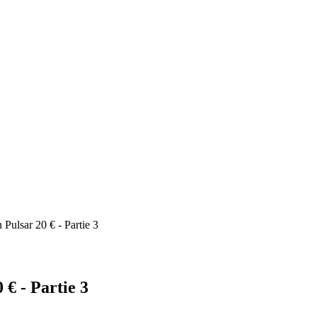
 Pulsar 20 € - Partie 3
 € - Partie 3