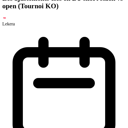
open (Tournoi KO)
Lekera