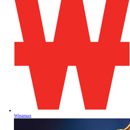
Winamax