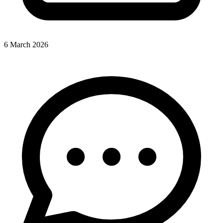
6 March 2026