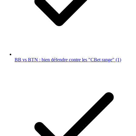
BB vs BTN : bien défendre contre les "CBet range" (1)