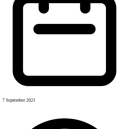
7 September 2021