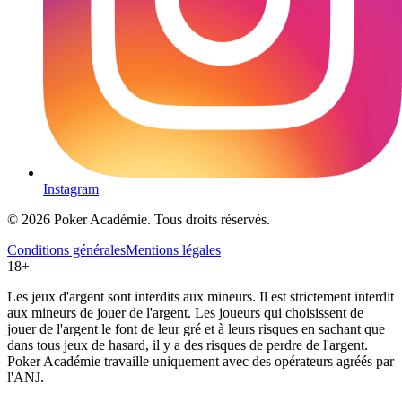
Instagram
© 2026 Poker Académie. Tous droits réservés.
Conditions générales
Mentions légales
18+
Les jeux d'argent sont interdits aux mineurs. Il est strictement interdit
aux mineurs de jouer de l'argent. Les joueurs qui choisissent de
jouer de l'argent le font de leur gré et à leurs risques en sachant que
dans tous jeux de hasard, il y a des risques de perdre de l'argent.
Poker Académie travaille uniquement avec des opérateurs agréés par
l'ANJ.