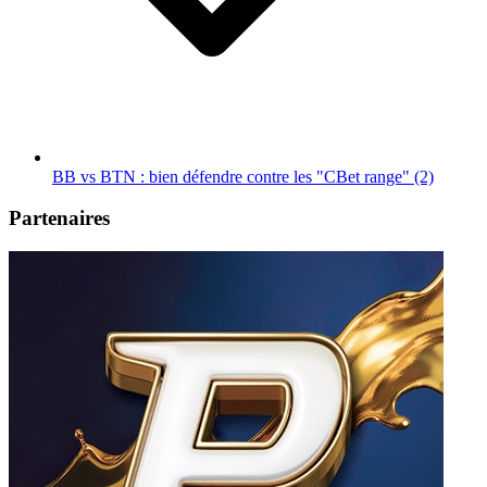
BB vs BTN : bien défendre contre les "CBet range" (2)
Partenaires