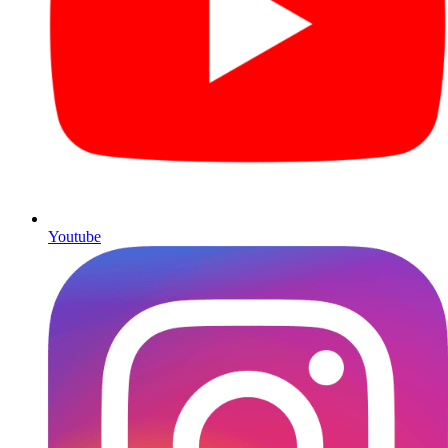
Youtube