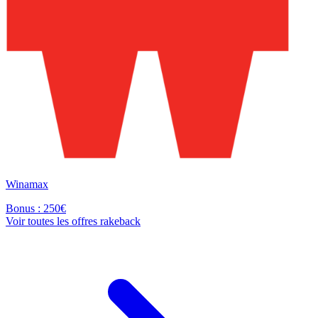
Winamax
Bonus : 250€
Voir toutes les offres rakeback