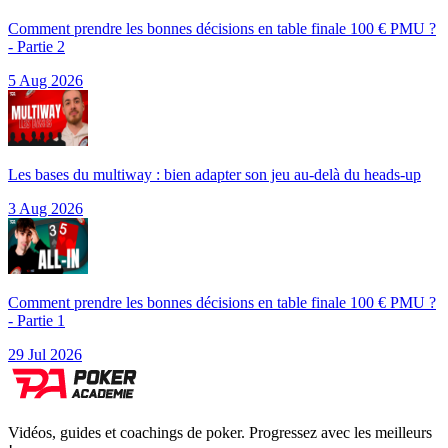
Comment prendre les bonnes décisions en table finale 100 € PMU ?
- Partie 2
5 Aug 2026
Les bases du multiway : bien adapter son jeu au-delà du heads-up
3 Aug 2026
Comment prendre les bonnes décisions en table finale 100 € PMU ?
- Partie 1
29 Jul 2026
Vidéos, guides et coachings de poker. Progressez avec les meilleurs