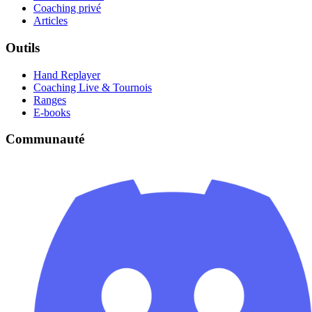
Coaching privé
Articles
Outils
Hand Replayer
Coaching Live & Tournois
Ranges
E-books
Communauté