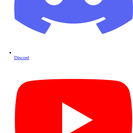
Discord