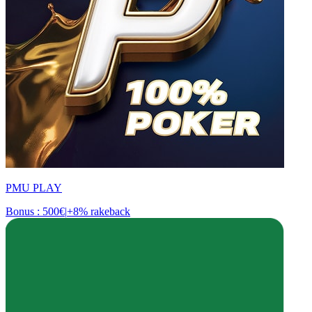
PMU PLAY
Bonus : 500€
|
+8% rakeback