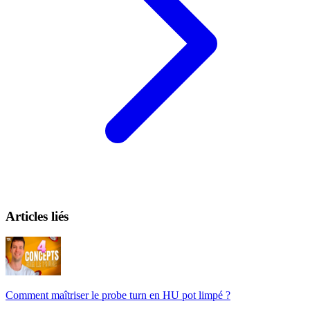
Articles liés
Comment maîtriser le probe turn en HU pot limpé ?