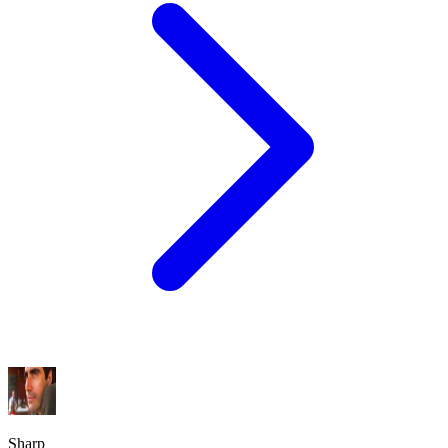
Sharp