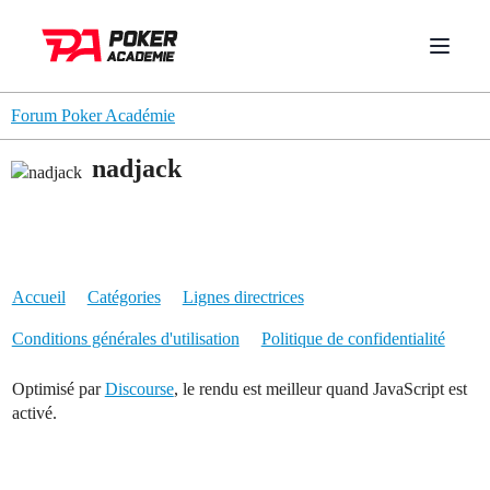
Forum Poker Académie
nadjack
Accueil
Catégories
Lignes directrices
Conditions générales d'utilisation
Politique de confidentialité
Optimisé par
Discourse
, le rendu est meilleur quand JavaScript est
activé.