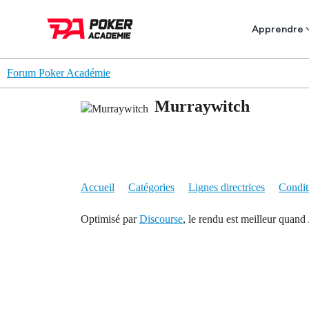
Apprendre
Forum Poker Académie
Murraywitch
Accueil
Catégories
Lignes directrices
Conditi
Optimisé par
Discourse
, le rendu est meilleur quand 