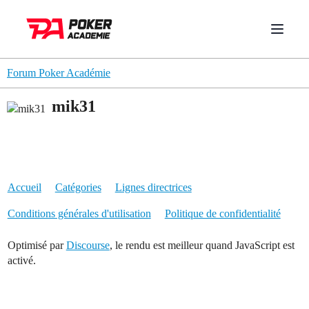
Forum Poker Académie
mik31
Accueil
Catégories
Lignes directrices
Conditions générales d'utilisation
Politique de confidentialité
Optimisé par
Discourse
, le rendu est meilleur quand JavaScript est
activé.